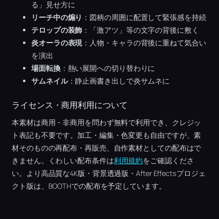
る」見せ方に
リーチ中の煽り
：図柄の周囲に配置して緊張感を持続
テロップの装飾
：「激アツ」等の文字の背後に敷く
炎オーラの表現
：人物・キャラの背後に重ねて気合い
を演出
場面転換
：熱い展開への切り替わりに
サムネイル
：静止画書き出しで炎サムネに
ライセンス・商用利用について
本素材は商用・非商用を問わず無料で利用でき、クレジッ
ト表記も不要です。加工・編集・色変更も自由ですが、素
材そのものの再配布・再販売、自作素材としての配布はで
きません。くわしい配布条件は
利用規約
をご確認くださ
い。より高品質な4K版・背景透過版・After Effectsプロジェ
クト版は、BOOTHでの配布を予定しています。