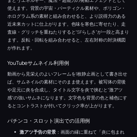
まとうエネルギー、魔法・超能力の発動エフェクトとして
使えます。背景の宇宙・パーティクル素材や、ポリゴン・
ホログラム系の素材と組み合わせると、より説得力のある
近未来カットに仕上がります。色味を寒色に寄せたり、走
査線・グリッチを重ねたりすると“SFらしさ”が一段と高まり
ます。反転・回転を組み合わせると、左右対称の対決構図
が作れます。
YouTubeサムネイル利用例
動画から見栄えのよいフレームを1枚静止画として書き出せ
ば、サムネイルの素材にそのまま使えます。被写体の背後
や足元に炎を合成し、タイトル文字を炎で挟むと“激アツ
感”の強いサムネになります。文字色を背景の色と補色にす
るとコントラストが付いてクリック率が上がります。
パチンコ・スロット演出での活用例
激アツ予告の背景
：画面の縁に重ねて「炎に包まれ