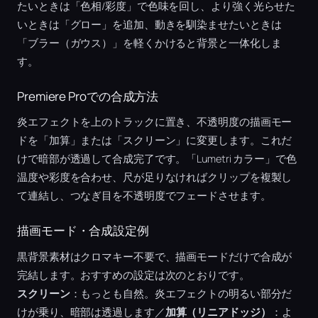
たいときは「色相/彩度」で色味を回し、より強く光らせた
いときは「グロー」を追加、動きを馴染ませたいときは
「ブラー（ガウス）」を軽くかけると背景と一体化しま
す。
Premiere Proでの合成方法
炎エフェクトを上のトラックに置き、不透明度の描画モー
ドを「加算」または「スクリーン」に変更します。これだ
けで暗部が透過して合成完了です。「Lumetri カラー」で色
温度や彩度を合わせ、尺が足りなければクリップを複製し
て連結し、つなぎ目を不透明度でフェードさせます。
描画モード・合成設定例
黒背景素材はクロマキー不要で、描画モードだけで合成が
完結します。おすすめの設定は次のとおりです。
スクリーン
：もっとも自然。炎エフェクトの明るい部分だ
けが乗り、暗部は透過します／
加算（リニアドッジ）
：よ