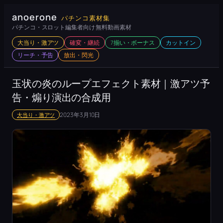
内
anoerone
パチンコ素材集
容
パチンコ・スロット編集者向け 無料動画素材
を
大当り・激アツ
確変・継続
7揃い・ボーナス
カットイン
ス
リーチ・予告
放出・閃光
キ
ッ
玉状の炎のループエフェクト素材｜激アツ予
プ
告・煽り演出の合成用
2023年3月10日
大当り・激アツ