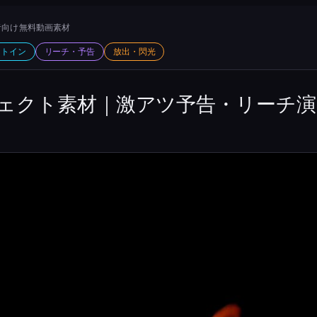
向け 無料動画素材
ットイン
リーチ・予告
放出・閃光
ェクト素材｜激アツ予告・リーチ演