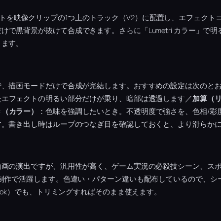
炎エフェクトを映像クリップの1つ上のトラック（V2）に配置し、エフェク
けで黒背景が抜けて合成できます。さらに「Lumetri カラー」で
ります。
で、描画モードだけで合成が完結します。おすすめの設定は次のと
炎エフェクトの明るい部分だけが乗り、暗部は透過します／
加算（
き（カラー）
：色味を強調したいとき。不透明度で強さを、色相/彩
す。書き出し時はループのつなぎ目を確認しておくと、より滑らか
動画の演出ですが、汎用性が高く、ゲーム実況の必殺技シーン、ス
画制作で活躍します。色違い・パターン違いも配布しているので、シ
Tok）でも、トリミングすればそのまま使えます。