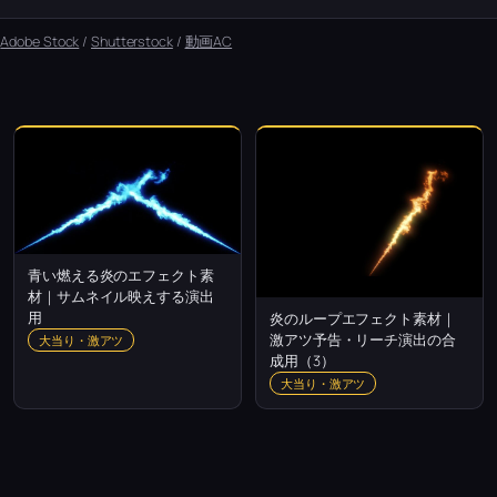
：
Adobe Stock
/
Shutterstock
/
動画AC
青い燃える炎のエフェクト素
材｜サムネイル映えする演出
用
炎のループエフェクト素材｜
激アツ予告・リーチ演出の合
大当り・激アツ
成用（3）
大当り・激アツ