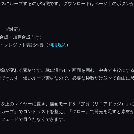
レスにループするのが特徴です。ダウンロードはページ上のボタン
ループ対応）
合成・加算合成向き）
・クレジット表記不要（
利用規約
）
印象が変わる素材です。縁に沿わせて画面を囲む、中央で主役にす
置できます。短いループ素材なので、必要な秒数だけ並べて自由に
トを上のレイヤーに置き、描画モードを「加算（リニアドッジ）」
ンカーブ」でコントラストを整え、「グロー」で発光を足すと素材
スフェードで目立たなくできます。