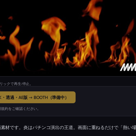
リックで再生/停止。
K・透過・AE版 → BOOTH（準備中）
用規約をご確認ください。
画素材です。炎はパチンコ演出の王道。画面に重ねるだけで「熱い