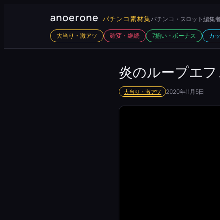
内
anoerone
パチンコ素材集
パチンコ・スロット編集者
容
大当り・激アツ
確変・継続
7揃い・ボーナス
カ
を
ス
キ
炎のループエフ
ッ
2020年11月5日
大当り・激アツ
プ