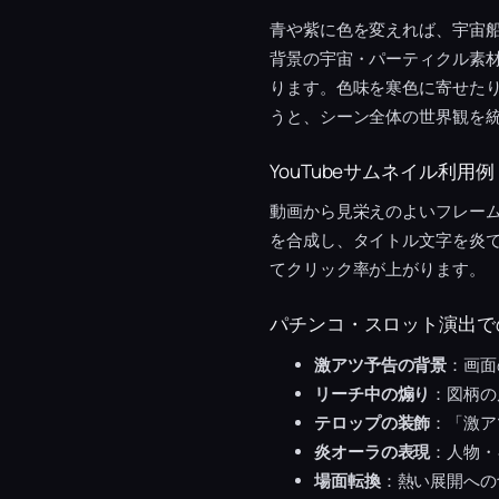
青や紫に色を変えれば、宇宙
背景の宇宙・パーティクル素
ります。色味を寒色に寄せたり
うと、シーン全体の世界観を
YouTubeサムネイル利用例
動画から見栄えのよいフレー
を合成し、タイトル文字を炎で
てクリック率が上がります。
パチンコ・スロット演出で
激アツ予告の背景
：画面
リーチ中の煽り
：図柄の
テロップの装飾
：「激ア
炎オーラの表現
：人物・
場面転換
：熱い展開への