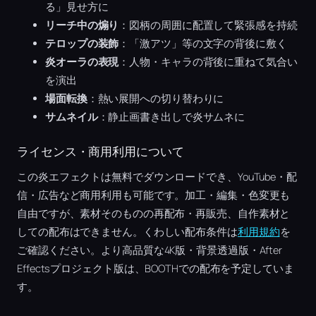
る」見せ方に
リーチ中の煽り
：図柄の周囲に配置して緊張感を持続
テロップの装飾
：「激アツ」等の文字の背後に敷く
炎オーラの表現
：人物・キャラの背後に重ねて気合い
を演出
場面転換
：熱い展開への切り替わりに
サムネイル
：静止画書き出しで炎サムネに
ライセンス・商用利用について
この炎エフェクトは無料でダウンロードでき、YouTube・配
信・広告など商用利用も可能です。加工・編集・色変更も
自由ですが、素材そのものの再配布・再販売、自作素材と
しての配布はできません。くわしい配布条件は
利用規約
を
ご確認ください。より高品質な4K版・背景透過版・After
Effectsプロジェクト版は、BOOTHでの配布を予定していま
す。