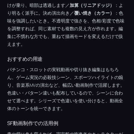
けが乗り、暗部は透過します／
加算（リニアドッジ）
：よ
り明るく派手に。決め演出向き／
覆い焼き（カラー）
：色
味を強調したいとき。不透明度で強さを、色相/彩度で色味
を調整すれば、同じ素材でも複数の見え方が作れます。編
集に不慣れな方でも、重ねて描画モードを変えるだけで扱
えます。
おすすめの用途
パチンコ・スロットの実戦動画や切り抜き編集はもちろ
ん、ゲーム実況の必殺技シーン、スポーツハイライトの煽
り、音楽系MVの演出など、幅広い動画制作で活躍します。
色違い・パターン違いも配布しているので、シーンに合わ
せて選べます。シリーズで色違いを使い分けると、動画全
体のトーンを統一できます。
SF動画制作での活用例