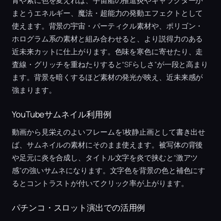
青や紫に色を変えれば、宇宙船の推進炎やキャラクターが
まとうエネルギー、魔法・超能力の発動エフェクトとして
使えます。背景の宇宙・パーティクル素材や、ポリゴン・
ホログラム系の素材と組み合わせると、より説得力のある
近未来カットに仕上がります。色味を寒色に寄せたり、走
査線・グリッチを重ねたりすると“SFらしさ”が一段と高まり
ます。背景を暗くするほど素材の発光が映え、近未来感が
強まります。
YouTubeサムネイル利用例
動画から見栄えのよいフレームを1枚静止画として書き出せ
ば、サムネイルの素材にそのまま使えます。被写体の背後
や足元に炎を合成し、タイトル文字を炎で挟むと“激アツ
感”の強いサムネになります。文字色を背景の色と補色にす
るとコントラストが付いてクリック率が上がります。
パチンコ・スロット演出での活用例