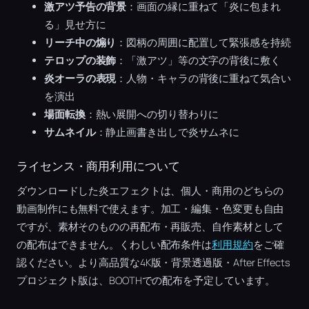
激アツ予告の背景
：画面の縁に重ねて「炎に包まれ
る」見せ方に
リーチ中の煽り
：図柄の周囲に配置して緊張感を持続
テロップの装飾
：「激アツ」等の文字の背後に敷く
炎オーラの表現
：人物・キャラの背後に重ねて気合い
を演出
場面転換
：熱い展開への切り替わりに
サムネイル
：静止画書き出しで炎サムネに
ライセンス・商用利用について
ダウンロードした炎エフェクトは、個人・商用のどちらの
動画制作にも無料で使えます。加工・編集・色変更も自由
ですが、素材そのものの再配布・再販売、自作素材として
の配布はできません。くわしい配布条件は
利用規約
をご確
認ください。より高品質な4K版・背景透過版・After Effects
プロジェクト版は、BOOTHでの配布を予定しています。