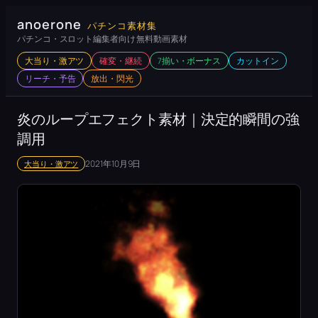
内
anoerone
パチンコ素材集
容
パチンコ・スロット編集者向け 無料動画素材
を
大当り・激アツ
確変・継続
7揃い・ボーナス
カットイン
ス
リーチ・予告
放出・閃光
キ
ッ
炎のループエフェクト素材｜決定的瞬間の強
プ
調用
2021年10月9日
大当り・激アツ