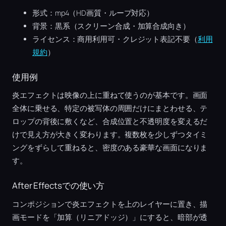
形式：mp4（HD画質・ループ対応）
背景：黒系（スクリーン合成・加算合成向き）
ライセンス：商用利用可・クレジット表記不要（
利用
規約
）
使用例
炎エフェクトは映像の上に重ねて使うのが基本です。画面
全体に乗せる、特定の被写体の周囲だけにまとわせる、テ
ロップの背後に敷くなど、合成位置と不透明度を変えるだ
けで見え方が大きく変わります。複数枚を少しずつタイミ
ングをずらして重ねると、密度のある豪華な画面になりま
す。
After Effectsでの使い方
コンポジションで炎エフェクトを上のレイヤーに置き、描
画モードを「加算（リニアドッジ）」にすると、暗部が透