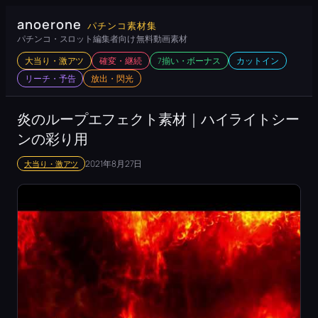
内
anoerone
パチンコ素材集
容
パチンコ・スロット編集者向け 無料動画素材
を
大当り・激アツ
確変・継続
7揃い・ボーナス
カットイン
ス
リーチ・予告
放出・閃光
キ
ッ
炎のループエフェクト素材｜ハイライトシー
プ
ンの彩り用
2021年8月27日
大当り・激アツ