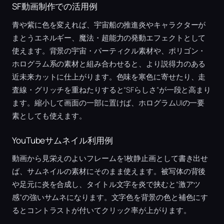
SF動画制作での活用例
青や紫に色を変えれば、宇宙船の推進炎やキャラクターが
まとうエネルギー、魔法・超能力の発動エフェクトとして
使えます。背景の宇宙・パーティクル素材や、ポリゴン・
ホログラム系の素材と組み合わせると、より説得力のある
近未来カットに仕上がります。色味を寒色に寄せたり、走
査線・グリッチを重ねたりすると“SFらしさ”が一段と高まり
ます。縮小して画面の一部に置けば、ホログラムUIの一要
素としても使えます。
YouTubeサムネイル利用例
動画から見栄えのよいフレームを1枚静止画として書き出せ
ば、サムネイルの素材にそのまま使えます。被写体の背後
や足元に炎を合成し、タイトル文字を炎で挟むと“激アツ
感”の強いサムネになります。文字色を背景の色と補色にす
るとコントラストが付いてクリック率が上がります。