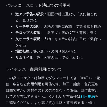
パチンコ・スロット演出での活用例
激アツ予告の背景
：画面の縁に重ねて「炎に包まれ
る」見せ方に
リーチ中の煽り
：図柄の周囲に配置して緊張感を持続
テロップの装飾
：「激アツ」等の文字の背後に敷く
炎オーラの表現
：人物・キャラの背後に重ねて気合い
を演出
場面転換
：熱い展開への切り替わりに
サムネイル
：静止画書き出しで炎サムネに
ライセンス・商用利用について
この炎エフェクトは無料でダウンロードでき、YouTube・配
信・広告など商用利用も可能です。加工・編集・色変更も
自由ですが、素材そのものの再配布・再販売、自作素材と
しての配布はできません。くわしい配布条件は
利用規約
を
ご確認ください。より高品質な4K版・背景透過版・After