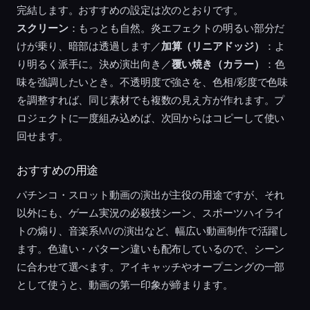
完結します。おすすめの設定は次のとおりです。
スクリーン
：もっとも自然。炎エフェクトの明るい部分だ
けが乗り、暗部は透過します／
加算（リニアドッジ）
：よ
り明るく派手に。決め演出向き／
覆い焼き（カラー）
：色
味を強調したいとき。不透明度で強さを、色相/彩度で色味
を調整すれば、同じ素材でも複数の見え方が作れます。プ
ロジェクトに一度組み込めば、次回からはコピーして使い
回せます。
おすすめの用途
パチンコ・スロット動画の演出が主役の用途ですが、それ
以外にも、ゲーム実況の必殺技シーン、スポーツハイライ
トの煽り、音楽系MVの演出など、幅広い動画制作で活躍し
ます。色違い・パターン違いも配布しているので、シーン
に合わせて選べます。アイキャッチやオープニングの一部
として使うと、動画の第一印象が締まります。