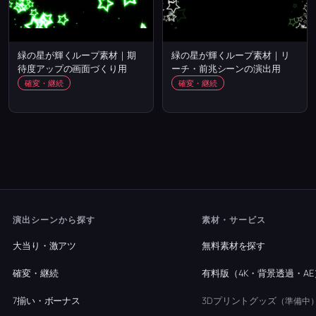
緑の星が輝くループ素材｜期
緑の星が輝くループ素材｜リ
待度アップの画面づくり用
ーチ・前兆シーンの演出用
確変・継続
確変・継続
演出シーンから探す
素材・サービス
大当り・激アツ
無料素材を探す
確変・継続
有料版（4K・背景透過・AE
7揃い・ボーナス
3Dプリントグッズ
（準備中