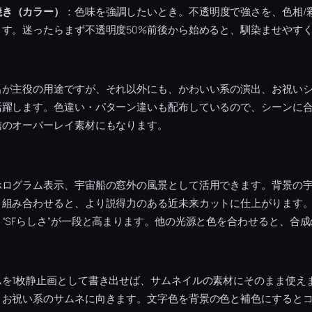
焼き（カラー）
：色味を強調したいとき。不透明度で強さを、色相/
す。迷ったらまず不透明度50%前後から始めると、馴染ませやす
出が主役の用途ですが、それ以外にも、かわいい系の演出、お祝い
躍します。色違い・パターン違いも配布しているので、シーンに合
信のオーバーレイ素材にもなります。
ホログラム表示、宇宙船の窓外の風景として活用できます。背景の
と組み合わせると、より説得力のある近未来カットに仕上がります
“SFらしさ”が一段と高まります。他の光源と色を合わせると、合
ムを1枚静止画として書き出せば、サムネイルの素材にそのまま使え
・お祝い系のサムネに向きます。文字色を背景の色と補色にすると