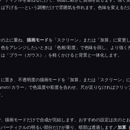
きは下げる——という調整だけで雰囲気を作れます。色味を変えるだ
ーの上に重ね、
描画モード
を「スクリーン」または「加算」に変更
。色をアレンジしたいときは「色相/彩度」で色味を回し、より強く
きは「ブラー（ガウス）」を軽くかけると背景と一体化します。
クに置き、不透明度の描画モードを「加算」または「スクリーン」
umetri カラー」で色温度や彩度を合わせ、尺が足りなければクリ
す。
で、描画モードだけで合成が完結します。おすすめの設定は次のと
星パーティクルの明るい部分だけが乗り、暗部は透過します／
加算