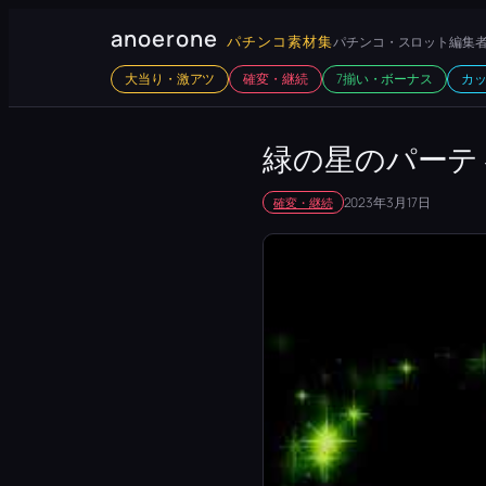
内
anoerone
パチンコ素材集
パチンコ・スロット編集者
容
大当り・激アツ
確変・継続
7揃い・ボーナス
カ
を
ス
キ
緑の星のパーテ
ッ
2023年3月17日
確変・継続
プ