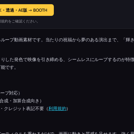
K・透過・AE版 → BOOTH
用規約をご確認ください。
るループ動画素材です。当たりの祝福から夢のある演出まで、「輝
きりした発色で映像を引き締める、シームレスにループするのが特
可能です。
ループ対応）
合成・加算合成向き）
・クレジット表記不要（
利用規約
）
パーティクルを重ねるだけで、画面に動きと質感を足せます。強く