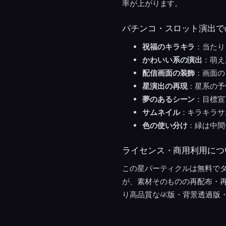
率が上がります。
パチンコ・スロット演出で
祝福のキラキラ
：当たり
かわいい系の演出
：萌え
配信画面の装飾
：画面の
星演出の再現
：星系の予
夢のあるシーン
：目標宣
サムネイル
：キラキラサ
色の使い分け
：緑は中間
ライセンス・商用利用につ
この星パーティクルは無料でダ
が、素材そのものの再配布・
り高品質な4K版・背景透過版・A