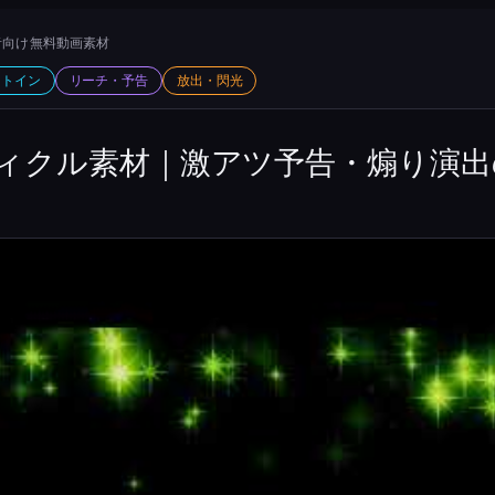
向け 無料動画素材
ットイン
リーチ・予告
放出・閃光
ィクル素材｜激アツ予告・煽り演出