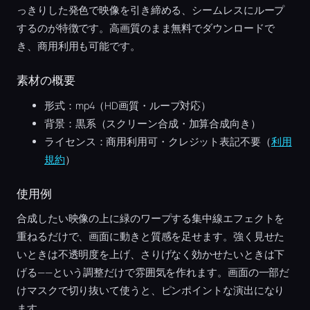
っきりした発色で映像を引き締める、シームレスにループ
するのが特徴です。高画質のまま無料でダウンロードで
き、商用利用も可能です。
素材の概要
形式：mp4（HD画質・ループ対応）
背景：黒系（スクリーン合成・加算合成向き）
ライセンス：商用利用可・クレジット表記不要（
利用
規約
）
使用例
合成したい映像の上に緑のワープする集中線エフェクトを
重ねるだけで、画面に動きと質感を足せます。強く見せた
いときは不透明度を上げ、さりげなく効かせたいときは下
げる——という調整だけで雰囲気を作れます。画面の一部だ
けマスクで切り抜いて使うと、ピンポイントな演出になり
ます。