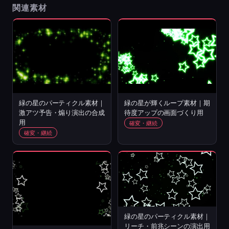
関連素材
緑の星のパーティクル素材｜
緑の星が輝くループ素材｜期
激アツ予告・煽り演出の合成
待度アップの画面づくり用
用
確変・継続
確変・継続
緑の星のパーティクル素材｜
リーチ・前兆シーンの演出用