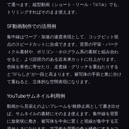
て選べます。縦型動画（ショート・リール・TikTok）でも、
トリミングすればそのまま使えます。
SF動画制作での活用例
集中線はワープ・加速の速度表現として、コックピット視
点のスピードカットに合成できます。背景の宇宙・パーテ
ィクル素材や、ポリゴン・ホログラム系の素材と組み合わ
せると、より説得力のある近未来カットに仕上がります。
色味を寒色に寄せたり、走査線・グリッチを重ねたりする
と“SFらしさ”が一段と高まります。被写体の手前と奥に分け
て重ねると、立体的な空間表現になります。
YouTubeサムネイル利用例
動画から見栄えのよいフレームを1枚静止画として書き出せ
ば、サムネイルの素材にそのまま使えます。集中線を背景
に放射状に敷き、被写体を中央に置くと視線が集中する王
道サムネになります。文字色を背景の色と補色にするとコ