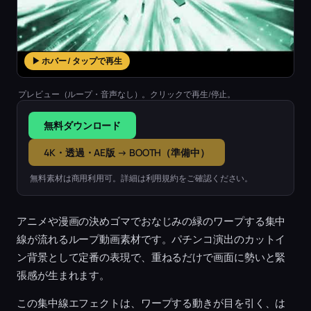
▶ ホバー / タップで再生
プレビュー（ループ・音声なし）。クリックで再生/停止。
無料ダウンロード
4K・透過・AE版 → BOOTH（準備中）
無料素材は商用利用可。詳細は利用規約をご確認ください。
アニメや漫画の決めゴマでおなじみの緑のワープする集中
線が流れるループ動画素材です。パチンコ演出のカットイ
ン背景として定番の表現で、重ねるだけで画面に勢いと緊
張感が生まれます。
この集中線エフェクトは、ワープする動きが目を引く、は