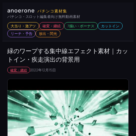
内
anoerone
パチンコ素材集
容
パチンコ・スロット編集者向け 無料動画素材
を
大当り・激アツ
確変・継続
7揃い・ボーナス
カットイン
ス
リーチ・予告
放出・閃光
キ
ッ
緑のワープする集中線エフェクト素材｜カッ
プ
トイン・疾走演出の背景用
2022年12月15日
確変・継続