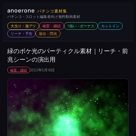
内
anoerone
パチンコ素材集
容
パチンコ・スロット編集者向け 無料動画素材
を
大当り・激アツ
確変・継続
7揃い・ボーナス
カットイン
ス
リーチ・予告
放出・閃光
キ
ッ
緑のボケ光のパーティクル素材｜リーチ・前
プ
兆シーンの演出用
2022年5月18日
確変・継続