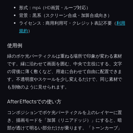
形式：mp4（HD画質・ループ対応）
背景：黒系（スクリーン合成・加算合成向き）
ライセンス：商用利用可・クレジット表記不要（
利用
規約
）
使用例
緑のボケ光パーティクルは重ねる場所で印象が変わる素材
です。縁に沿わせて画面を囲む、中央で主役にする、文字
の背後に薄く敷くなど、用途に合わせて自由に配置できま
す。不透明度やスケールを少し変えるだけで、同じ素材で
も別物のように見せられます。
After Effectsでの使い方
コンポジションでボケ光パーティクルを上のレイヤーに置
き、描画モードを「加算（リニアドッジ）」にすると、暗
部が透けて明るい部分だけが乗ります。「トーンカーブ」