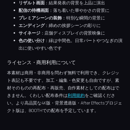
リザルト画面
：結果発表の背景を上品に演出
配信の待機画面
：落ち着いた華やかさの背景に
プレミアシーンの装飾
：特別な瞬間の背景に
エンディング
：締めの挨拶シーンの彩りに
サイネージ
：店舗ディスプレイの背景映像に
色の使い分け
：緑は中間色。日常パートやつなぎの演
出に使いやすい色です
ライセンス・商用利用について
本素材は商用・非商用を問わず無料で利用でき、クレジッ
ト表記も不要です。加工・編集・色変更も自由ですが、素
材そのものの再配布・再販売、自作素材としての配布はで
きません。くわしい配布条件は
利用規約
をご確認くださ
い。より高品質な4K版・背景透過版・After Effectsプロジェ
クト版は、BOOTHでの配布を予定しています。