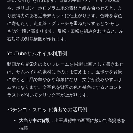
SFの“奥行き”を作れます。背景の宇宙・パーティクル素材
や、ポリゴン・ホログラム系の素材と組み合わせると、よ
り説得力のある近未来カットに仕上がります。色味を寒色
に寄せたり、走査線・グリッチを重ねたりすると“SFらし
さ”が一段と高まります。反転・回転を組み合わせると、左
右対称の対決構図が作れます。
YouTubeサムネイル利用例
動画から見栄えのよいフレームを1枚静止画として書き出せ
ば、サムネイルの素材にそのまま使えます。玉ボケを背景
に敷くと上品で華やかな印象になり、文字が読みやすいサ
ムネになります。文字色を背景の色と補色にするとコント
ラストが付いてクリック率が上がります。
パチンコ・スロット演出での活用例
大当り中の背景
：出玉獲得中の画面に敷いて高揚感を
持続