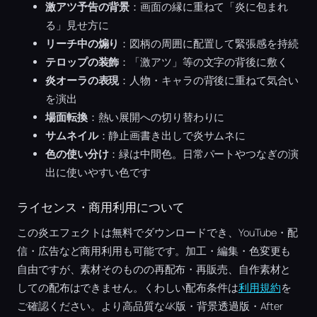
激アツ予告の背景
：画面の縁に重ねて「炎に包まれ
る」見せ方に
リーチ中の煽り
：図柄の周囲に配置して緊張感を持続
テロップの装飾
：「激アツ」等の文字の背後に敷く
炎オーラの表現
：人物・キャラの背後に重ねて気合い
を演出
場面転換
：熱い展開への切り替わりに
サムネイル
：静止画書き出しで炎サムネに
色の使い分け
：緑は中間色。日常パートやつなぎの演
出に使いやすい色です
ライセンス・商用利用について
この炎エフェクトは無料でダウンロードでき、YouTube・配
信・広告など商用利用も可能です。加工・編集・色変更も
自由ですが、素材そのものの再配布・再販売、自作素材と
しての配布はできません。くわしい配布条件は
利用規約
を
ご確認ください。より高品質な4K版・背景透過版・After