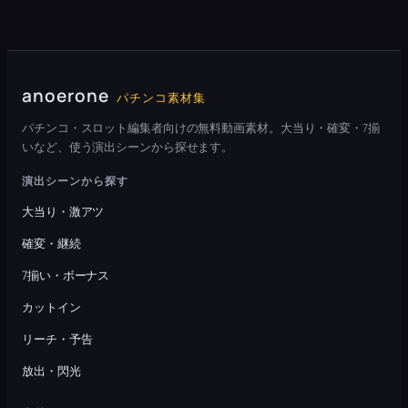
anoerone
パチンコ素材集
パチンコ・スロット編集者向けの無料動画素材。大当り・確変・7揃
いなど、使う演出シーンから探せます。
演出シーンから探す
大当り・激アツ
確変・継続
7揃い・ボーナス
カットイン
リーチ・予告
放出・閃光