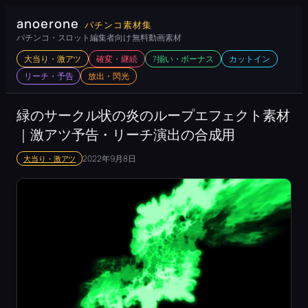
内
anoerone
パチンコ素材集
容
パチンコ・スロット編集者向け 無料動画素材
を
大当り・激アツ
確変・継続
7揃い・ボーナス
カットイン
ス
リーチ・予告
放出・閃光
キ
ッ
緑のサークル状の炎のループエフェクト素材
プ
｜激アツ予告・リーチ演出の合成用
2022年9月8日
大当り・激アツ