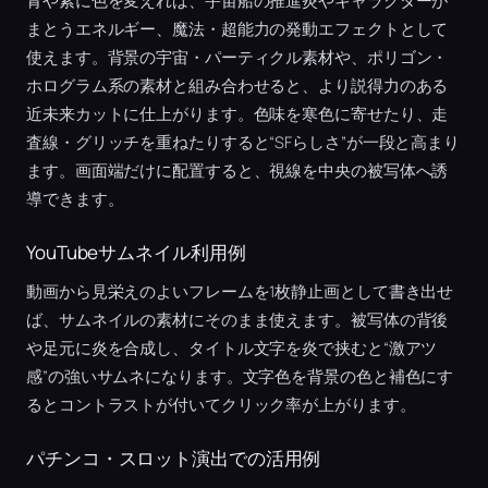
青や紫に色を変えれば、宇宙船の推進炎やキャラクターが
まとうエネルギー、魔法・超能力の発動エフェクトとして
使えます。背景の宇宙・パーティクル素材や、ポリゴン・
ホログラム系の素材と組み合わせると、より説得力のある
近未来カットに仕上がります。色味を寒色に寄せたり、走
査線・グリッチを重ねたりすると“SFらしさ”が一段と高まり
ます。画面端だけに配置すると、視線を中央の被写体へ誘
導できます。
YouTubeサムネイル利用例
動画から見栄えのよいフレームを1枚静止画として書き出せ
ば、サムネイルの素材にそのまま使えます。被写体の背後
や足元に炎を合成し、タイトル文字を炎で挟むと“激アツ
感”の強いサムネになります。文字色を背景の色と補色にす
るとコントラストが付いてクリック率が上がります。
パチンコ・スロット演出での活用例