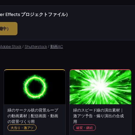
r Effects プロジェクトファイル）
準備中）
：
Adobe Stock
/
Shutterstock
/
動画AC
緑のサークル状の背景ループ
緑のスピード線の演出素材｜
の動画素材｜配信画面・動画
激アツ予告・煽り演出の合成
の背景づくり用
用
大当り・激アツ
確変・継続