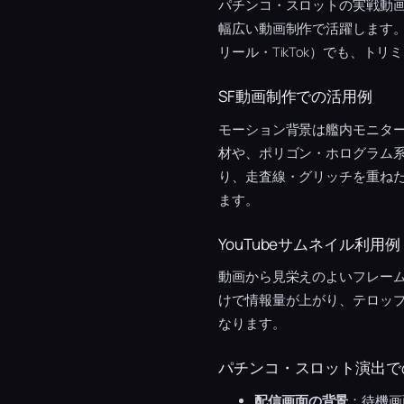
パチンコ・スロットの実戦動
幅広い動画制作で活躍します
リール・TikTok）でも、ト
SF動画制作での活用例
モーション背景は艦内モニター
材や、ポリゴン・ホログラム
り、走査線・グリッチを重ねた
ます。
YouTubeサムネイル利用例
動画から見栄えのよいフレー
けで情報量が上がり、テロッ
なります。
パチンコ・スロット演出で
配信画面の背景
：待機画