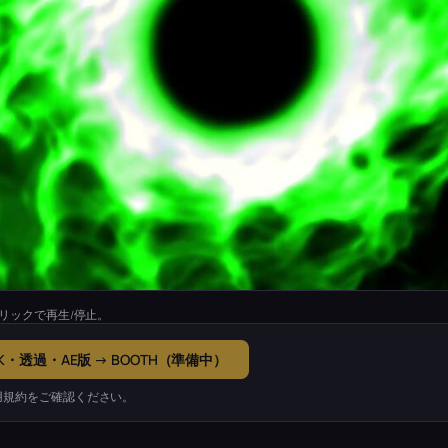
リックで再生/停止。
K・透過・AE版 → BOOTH（準備中）
用規約をご確認ください。