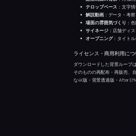
テロップベース
：文字情
解説動画
：データ・考察
場面の雰囲気づくり
：色
サイネージ
：店舗ディス
オープニング
：タイトル
ライセンス・商用利用につ
ダウンロードした背景ループ
そのものの再配布・再販売、
な4K版・背景透過版・After 