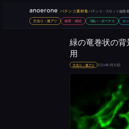
内
anoerone
パチンコ素材集
パチンコ・スロット編集者
容
大当り・激アツ
確変・継続
7揃い・ボーナス
カ
を
ス
キ
緑の竜巻状の背
ッ
用
プ
2024年1月30日
大当り・激アツ