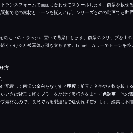
、トランスフォームで画面に合わせてスケールします。前景を載せ
色調整で他の素材とトーンを揃えれば、シリーズものの動画でも世
、背景ループを最も下のトラックに置いて背景にします。前景のクリップを
軽くかけると被写体が引き立ちます。Lumetri カラーでトーンを
せ方
す。
めに配置して四辺の余白をなくす／
明度
：前景に文字や人物を載せる
たいときは背景に軽くブラーをかけて奥行きを出す／
色調整
：他の
ープ素材なので、長尺でも複製連結で途切れず使えます。編集に不