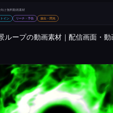
向け 無料動画素材
ットイン
リーチ・予告
放出・閃光
景ループの動画素材｜配信画面・動