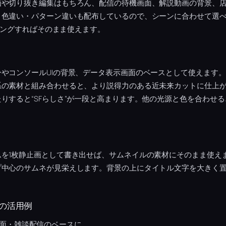
画や切り抜き編集はもちろん、配信の待機画面、解説動画の背景、
。色違い・パターン違いも配布しているので、シーンに合わせて選
リミングすればそのまま使えます。
やコンソールUIの背景、データ表示画面のベースとして使えます
系の素材と組み合わせると、より説得力のある近未来カットに仕上
りすると“SFらしさ”が一段と高まります。他の光源と色を合わせ
ムを1枚静止画として書き出せば、サムネイルの素材にそのまま使え
プ中心のサムネが見栄えします。背景の上にタイトル文字を大きく
の活用例
面・雑談配信のベースに