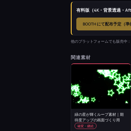
有料版（4K・背景透過・Afte
BOOTH にて配布予定（
他のプラットフォームでも販売中
関連素材
緑の星が輝くループ素材｜期
待度アップの画面づくり用
確変・継続