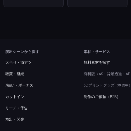
演出シーンから探す
素材・サービス
大当り・激アツ
無料素材を探す
確変・継続
有料版（4K・背景透過・AE
7揃い・ボーナス
3Dプリントグッズ
（準備中
カットイン
制作のご依頼（B2B）
リーチ・予告
放出・閃光