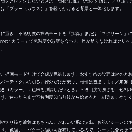
。色をアレンジしたいときは「色相/彩度」で色味を回し、より強く
きは「ブラー（ガウス）」を軽くかけると背景と一体化します。
クに置き、不透明度の描画モードを「加算」または「スクリーン」
umetri カラー」で色温度や彩度を合わせ、尺が足りなければクリ
す。
で、描画モードだけで合成が完結します。おすすめの設定は次のと
星パーティクルの明るい部分だけが乗り、暗部は透過します／
加算
焼き（カラー）
：色味を強調したいとき。不透明度で強さを、色相/
す。迷ったらまず不透明度50%前後から始めると、馴染ませやす
画や切り抜き編集はもちろん、かわいい系の演出、お祝いシーンの
ます。色違い・パターン違いも配布しているので、シーンに合わせ