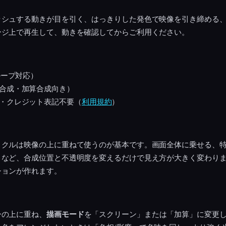
ッシュする動きが目を引く、はっきりした発色で映像を引き締める
ージ上で再生して、動きを確認してからご利用ください。
ループ対応）
合成・加算合成向き）
・クレジット表記不要（
利用規約
）
ィクルは映像の上に重ねて使うのが基本です。画面全体に乗せる、
くなど、合成位置と不透明度を変えるだけで見え方が大きく変わり
ションが作れます。
ーの上に重ね、
描画モード
を「スクリーン」または「加算」に変更