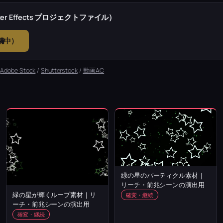
r Effects プロジェクトファイル）
準備中）
：
Adobe Stock
/
Shutterstock
/
動画AC
緑の星のパーティクル素材｜
リーチ・前兆シーンの演出用
緑の星が輝くループ素材｜リ
確変・継続
ーチ・前兆シーンの演出用
確変・継続