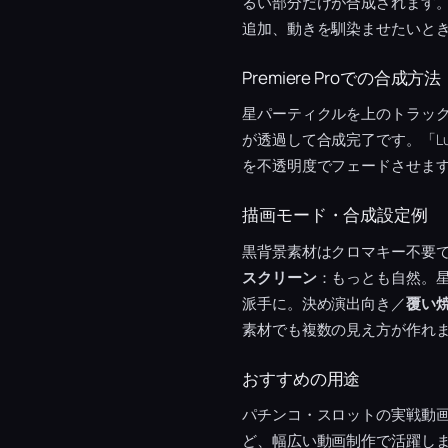
るい部分だけが合成されます
追加、動きを馴染ませたいと
Premiere Proでの合成方法
星パーティクルを上のトラッ
が透過して合成完了です。「L
を不透明度でフェードさせま
描画モード・合成設定例
黒背景素材はクロマキー不要
スクリーン
：もっとも自然。
派手に。決め演出向き／
覆い
素材でも複数の見え方が作れま
おすすめの用途
パチンコ・スロットの実戦動
ど、幅広い動画制作で活躍し