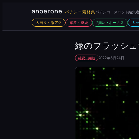
内
anoerone
パチンコ素材集
パチンコ・スロット編集者
容
大当り・激アツ
確変・継続
7揃い・ボーナス
カ
を
ス
キ
緑のフラッシュ
ッ
2022年5月24日
確変・継続
プ