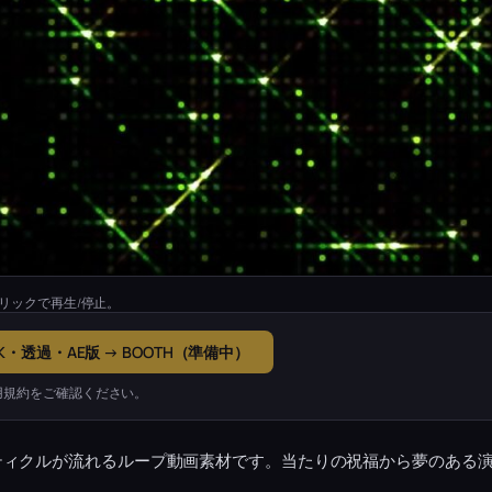
リックで再生/停止。
K・透過・AE版 → BOOTH（準備中）
用規約をご確認ください。
ティクルが流れるループ動画素材です。当たりの祝福から夢のある