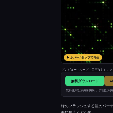
▶ ホバー / タップで再生
プレビュー（ループ・音声なし）。ク
無料ダウンロード
4
無料素材は商用利用可。詳細は利
緑のフラッシュする星のパー
面に幅広くどうぞ。