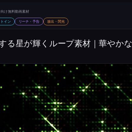
向け 無料動画素材
ットイン
リーチ・予告
放出・閃光
する星が輝くループ素材｜華やか