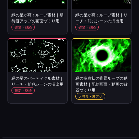
緑の星が輝くループ素材｜期
緑の星が輝くループ素材｜リ
待度アップの画面づくり用
ーチ・前兆シーンの演出用
確変・継続
確変・継続
緑の星のパーティクル素材｜
緑の竜巻状の背景ループの動
リーチ・前兆シーンの演出用
画素材｜配信画面・動画の背
景づくり用
確変・継続
大当り・激アツ