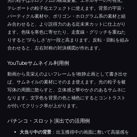
光の粒子はホログラムの構成要素、エネルギーの可視化、
テレポートの粒子化エフェクトに使えます。背景の宇宙・
パーティクル素材や、ポリゴン・ホログラム系の素材と組
み合わせると、より説得力のある近未来カットに仕上がり
ます。色味を寒色に寄せたり、走査線・グリッチを重ねた
りすると“SFらしさ”が一段と高まります。反転・回転を組み
合わせると、左右対称の対決構図が作れます。
YouTubeサムネイル利用例
動画から見栄えのよいフレームを1枚静止画として書き出せ
ば、サムネイルの素材にそのまま使えます。光の粒子を被
写体の周囲に散らすと、立体感と華やかさのあるサムネに
なります。文字色を背景の色と補色にするとコントラスト
が付いてクリック率が上がります。
パチンコ・スロット演出での活用例
大当り中の背景
：出玉獲得中の画面に敷いて高揚感を