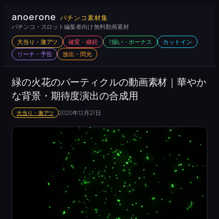
内
anoerone
パチンコ素材集
容
パチンコ・スロット編集者向け 無料動画素材
を
大当り・激アツ
確変・継続
7揃い・ボーナス
カットイン
ス
リーチ・予告
放出・閃光
キ
ッ
緑の火花のパーティクルの動画素材｜華やか
プ
な背景・期待度演出の合成用
2020年12月27日
大当り・激アツ