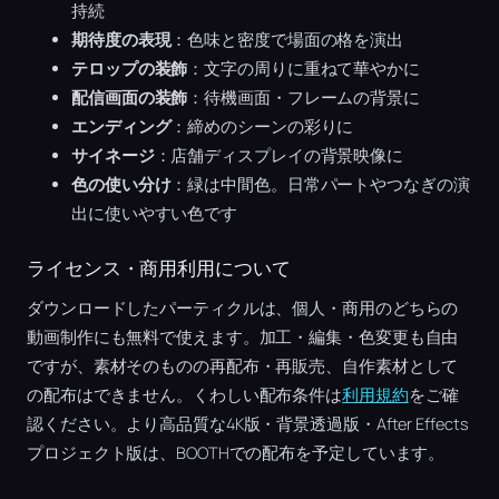
持続
期待度の表現
：色味と密度で場面の格を演出
テロップの装飾
：文字の周りに重ねて華やかに
配信画面の装飾
：待機画面・フレームの背景に
エンディング
：締めのシーンの彩りに
サイネージ
：店舗ディスプレイの背景映像に
色の使い分け
：緑は中間色。日常パートやつなぎの演
出に使いやすい色です
ライセンス・商用利用について
ダウンロードしたパーティクルは、個人・商用のどちらの
動画制作にも無料で使えます。加工・編集・色変更も自由
ですが、素材そのものの再配布・再販売、自作素材として
の配布はできません。くわしい配布条件は
利用規約
をご確
認ください。より高品質な4K版・背景透過版・After Effects
プロジェクト版は、BOOTHでの配布を予定しています。