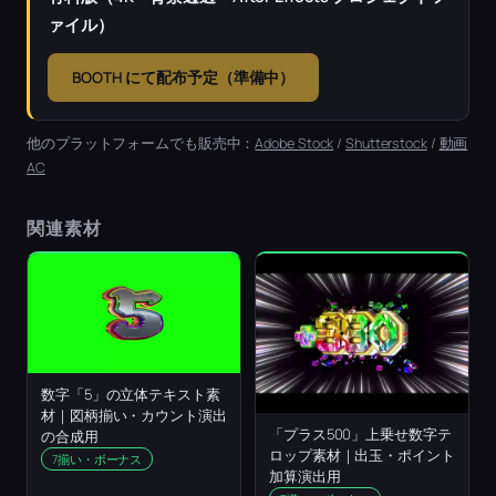
ァイル）
BOOTH にて配布予定（準備中）
他のプラットフォームでも販売中：
Adobe Stock
/
Shutterstock
/
動画
AC
関連素材
数字「5」の立体テキスト素
材｜図柄揃い・カウント演出
「プラス500」上乗せ数字テ
の合成用
ロップ素材｜出玉・ポイント
7揃い・ボーナス
加算演出用