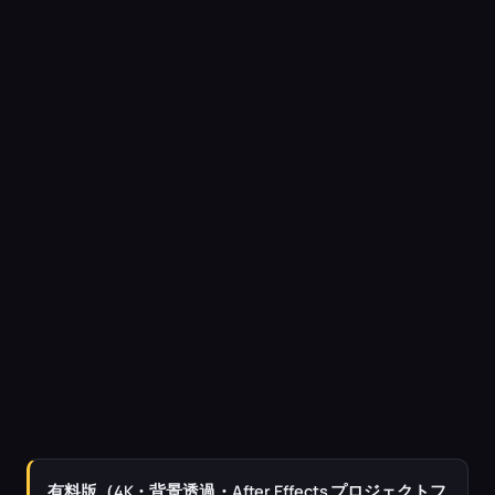
有料版（4K・背景透過・After Effects プロジェクトフ