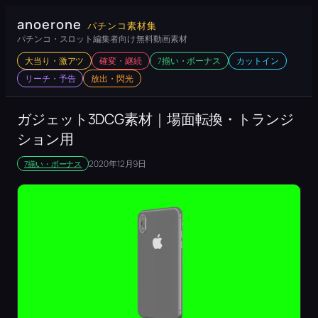
内
anoerone
パチンコ素材集
容
パチンコ・スロット編集者向け 無料動画素材
を
大当り・激アツ
確変・継続
7揃い・ボーナス
カットイン
ス
リーチ・予告
放出・閃光
キ
ッ
ガジェット3DCG素材｜場面転換・トランジ
プ
ション用
2020年12月9日
7揃い・ボーナス