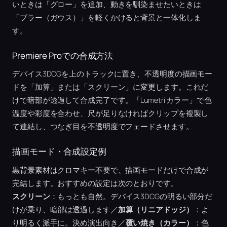
いときは「グロー」を追加、動きを馴染ませたいときは
「ブラー（ガウス）」を軽くかけると背景と一体化しま
す。
Premiere Proでの合成方法
デバイス3DCGを上のトラックに置き、不透明度の描画モー
ドを「加算」または「スクリーン」に変更します。これだ
けで暗部が透過して合成完了です。「Lumetri カラー」で色
温度や彩度を合わせ、尺が足りなければクリップを複製し
て連結し、つなぎ目を不透明度でフェードさせます。
描画モード・合成設定例
黒背景素材はクロマキー不要で、描画モードだけで合成が
完結します。おすすめの設定は次のとおりです。
スクリーン
：もっとも自然。デバイス3DCGの明るい部分だ
けが乗り、暗部は透過します／
加算（リニアドッジ）
：よ
り明るく派手に。決め演出向き／
覆い焼き（カラー）
：色