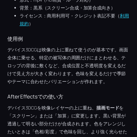
背景：黒系（スクリーン合成・加算合成向き）
ライセンス：商用利用可・クレジット表記不要（
利用
規約
）
使用例
デバイス3DCGは映像の上に重ねて使うのが基本です。画面
全体に乗せる、特定の被写体の周囲だけにまとわせる、テ
ロップの背後に敷くなど、合成位置と不透明度を変えるだ
けで見え方が大きく変わります。色味を変えるだけで季節
やテーマに合わせたバリエーションが作れます。
After Effectsでの使い方
デバイス3DCGを映像レイヤーの上に重ね、
描画モード
を
「スクリーン」または「加算」に変更します。黒い背景が
透過して明るい部分だけが合成されます。色をアレンジし
たいときは「色相/彩度」で色味を回し、より強く光らせた