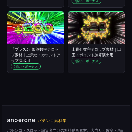
7揃い・ボーナス
「プラス3」加算数字テロッ
上乗せ数字テロップ素材｜出
プ素材｜上乗せ・カウントア
玉・ポイント加算演出用
ップ演出用
7揃い・ボーナス
7揃い・ボーナス
anoerone
パチンコ素材集
パチンコ・スロット編集者向けの無料動画素材。大当り・確変・7揃