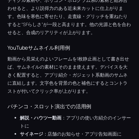
ティクル素材や、ポリゴン・ホログラム系の素材と組み合
わせると、より説得力のある近未来カットに仕上がりま
す。色味を寒色に寄せたり、走査線・グリッチを重ねたり
すると“SFらしさ”が一段と高まります。他の光源と色を合わ
せると、合成のリアリティが上がります。
YouTubeサムネイル利用例
動画から見栄えのよいフレームを1枚静止画として書き出せ
ば、サムネイルの素材にそのまま使えます。デバイスを大
きく配置すると、アプリ紹介・ガジェット系動画のサムネ
に直結します。文字色を背景の色と補色にするとコントラ
ストが付いてクリック率が上がります。
パチンコ・スロット演出での活用例
解説・ハウツー動画
：アプリの使い方紹介のインサー
トに
サイネージ
：店舗のお知らせ・アプリ告知画面に