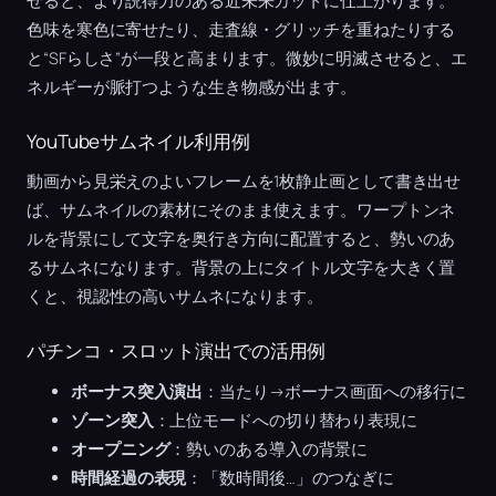
せると、より説得力のある近未来カットに仕上がります。
色味を寒色に寄せたり、走査線・グリッチを重ねたりする
と“SFらしさ”が一段と高まります。微妙に明滅させると、エ
ネルギーが脈打つような生き物感が出ます。
YouTubeサムネイル利用例
動画から見栄えのよいフレームを1枚静止画として書き出せ
ば、サムネイルの素材にそのまま使えます。ワープトンネ
ルを背景にして文字を奥行き方向に配置すると、勢いのあ
るサムネになります。背景の上にタイトル文字を大きく置
くと、視認性の高いサムネになります。
パチンコ・スロット演出での活用例
ボーナス突入演出
：当たり→ボーナス画面への移行に
ゾーン突入
：上位モードへの切り替わり表現に
オープニング
：勢いのある導入の背景に
時間経過の表現
：「数時間後…」のつなぎに