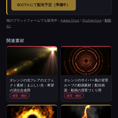
BOOTH にて配布予定（準備中）
他のプラットフォームでも販売中：
Adobe Stock
/
Shutterstock
/
動画
AC
関連素材
オレンジの光フレアのエフェ
オレンジのサイバー風の背景
クト素材｜まぶしい光・希望
ループの動画素材｜配信画
の演出合成用
面・動画の背景づくり用
確変・継続
確変・継続