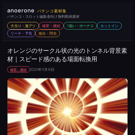
内
anoerone
パチンコ素材集
容
パチンコ・スロット編集者向け 無料動画素材
を
大当り・激アツ
確変・継続
7揃い・ボーナス
カットイン
ス
リーチ・予告
放出・閃光
キ
ッ
オレンジのサークル状の光のトンネル背景素
プ
材｜スピード感のある場面転換用
2020年11月16日
確変・継続