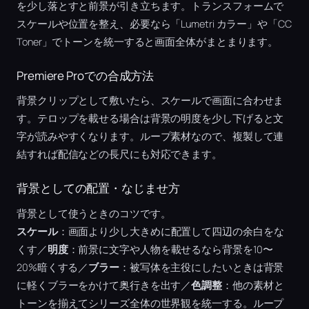
を少し落とすと前景が引き立ちます。トランスフォームで
スケールや位置を整え、必要なら「Lumetri カラー」や「CC
Toner」でトーンを統一すると画面全体がまとまります。
Premiere Proでの合成方法
背景クリップとして敷いたら、スケールで画面に合わせま
す。テロップを載せる場合は背景の明度を少し下げると文
字が読みやすくなります。ループ素材なので、複製して連
結すれば配信などの長尺にも対応できます。
背景としての配置・なじませ方
背景として使うときのコツです。
スケール
：画面より少し大きめに配置して四辺の余白をな
くす／
明度
：前景に文字や人物を載せるなら背景を10〜
20%暗くする／
ブラー
：被写体を主役にしたいときは背景
に軽くブラーをかけて奥行きを出す／
色調整
：他の素材と
トーンを揃えてシリーズ全体の世界観を統一する。ループ