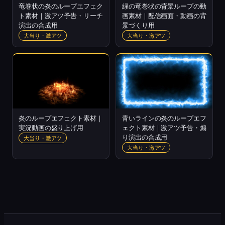
竜巻状の炎のループエフェク
緑の竜巻状の背景ループの動
ト素材｜激アツ予告・リーチ
画素材｜配信画面・動画の背
演出の合成用
景づくり用
大当り・激アツ
大当り・激アツ
炎のループエフェクト素材｜
青いラインの炎のループエフ
実況動画の盛り上げ用
ェクト素材｜激アツ予告・煽
り演出の合成用
大当り・激アツ
大当り・激アツ