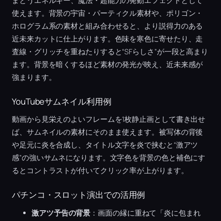
まとうエネルギー、魔法・超能力の発動エフェクトとして
使えます。背景の宇宙・パーティクル素材や、ポリゴン・
ホログラム系の素材と組み合わせると、より説得力のある
近未来カットに仕上がります。色味を寒色に寄せたり、走
査線・グリッチを重ねたりすると“SFらしさ”が一段と高まり
ます。背景を暗くするほど素材の発光が映え、近未来感が
強まります。
YouTubeサムネイル利用例
動画から見栄えのよいフレームを1枚静止画として書き出せ
ば、サムネイルの素材にそのまま使えます。被写体の背後
や足元に炎を合成し、タイトル文字を炎で挟むと“激アツ
感”の強いサムネになります。文字色を背景の色と補色にす
るとコントラストが付いてクリック率が上がります。
パチンコ・スロット演出での活用例
激アツ予告の背景
：画面の縁に重ねて「炎に包まれ