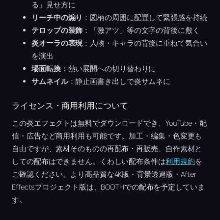
る」見せ方に
リーチ中の煽り
：図柄の周囲に配置して緊張感を持続
テロップの装飾
：「激アツ」等の文字の背後に敷く
炎オーラの表現
：人物・キャラの背後に重ねて気合い
を演出
場面転換
：熱い展開への切り替わりに
サムネイル
：静止画書き出しで炎サムネに
ライセンス・商用利用について
この炎エフェクトは無料でダウンロードでき、YouTube・配
信・広告など商用利用も可能です。加工・編集・色変更も
自由ですが、素材そのものの再配布・再販売、自作素材と
しての配布はできません。くわしい配布条件は
利用規約
を
ご確認ください。より高品質な4K版・背景透過版・After
Effectsプロジェクト版は、BOOTHでの配布を予定していま
す。