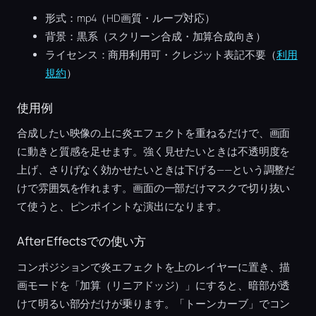
形式：mp4（HD画質・ループ対応）
背景：黒系（スクリーン合成・加算合成向き）
ライセンス：商用利用可・クレジット表記不要（
利用
規約
）
使用例
合成したい映像の上に炎エフェクトを重ねるだけで、画面
に動きと質感を足せます。強く見せたいときは不透明度を
上げ、さりげなく効かせたいときは下げる——という調整だ
けで雰囲気を作れます。画面の一部だけマスクで切り抜い
て使うと、ピンポイントな演出になります。
After Effectsでの使い方
コンポジションで炎エフェクトを上のレイヤーに置き、描
画モードを「加算（リニアドッジ）」にすると、暗部が透
けて明るい部分だけが乗ります。「トーンカーブ」でコン