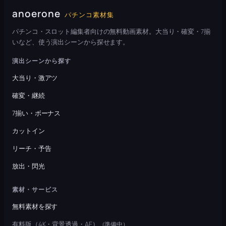
anoerone
パチンコ素材集
パチンコ・スロット編集者向けの無料動画素材。大当り・確変・7揃
いなど、使う演出シーンから探せます。
演出シーンから探す
大当り・激アツ
確変・継続
7揃い・ボーナス
カットイン
リーチ・予告
放出・閃光
素材・サービス
無料素材を探す
有料版（4K・背景透過・AE）
（準備中）