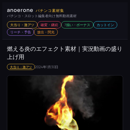
内
anoerone
パチンコ素材集
容
パチンコ・スロット編集者向け 無料動画素材
を
大当り・激アツ
確変・継続
7揃い・ボーナス
カットイン
ス
リーチ・予告
放出・閃光
キ
ッ
燃える炎のエフェクト素材｜実況動画の盛り
プ
上げ用
2024年1月30日
大当り・激アツ