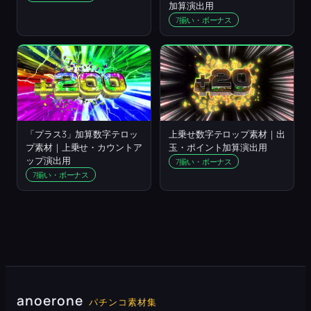
加算演出用
7揃い・ボーナス
「プラス3」加算数字テロッ
上乗せ数字テロップ素材｜出
プ素材｜上乗せ・カウントア
玉・ポイント加算演出用
ップ演出用
7揃い・ボーナス
7揃い・ボーナス
anoerone
パチンコ素材集