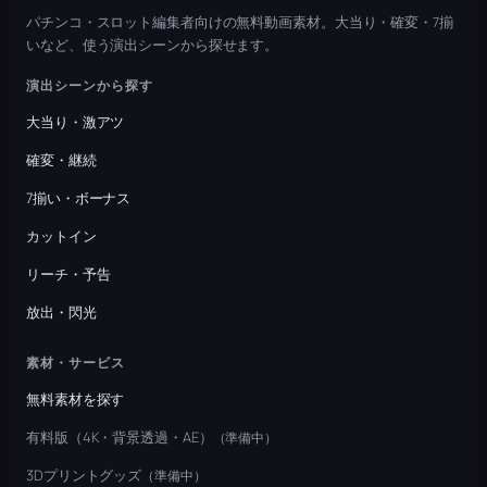
パチンコ・スロット編集者向けの無料動画素材。大当り・確変・7揃
いなど、使う演出シーンから探せます。
演出シーンから探す
大当り・激アツ
確変・継続
7揃い・ボーナス
カットイン
リーチ・予告
放出・閃光
素材・サービス
無料素材を探す
有料版（4K・背景透過・AE）
（準備中）
3Dプリントグッズ
（準備中）