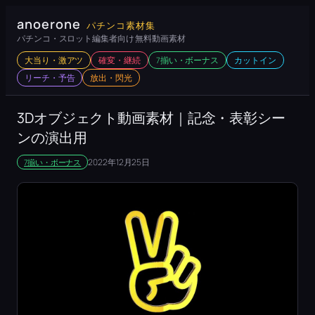
内
anoerone
パチンコ素材集
容
パチンコ・スロット編集者向け 無料動画素材
を
大当り・激アツ
確変・継続
7揃い・ボーナス
カットイン
ス
リーチ・予告
放出・閃光
キ
ッ
3Dオブジェクト動画素材｜記念・表彰シー
プ
ンの演出用
2022年12月25日
7揃い・ボーナス