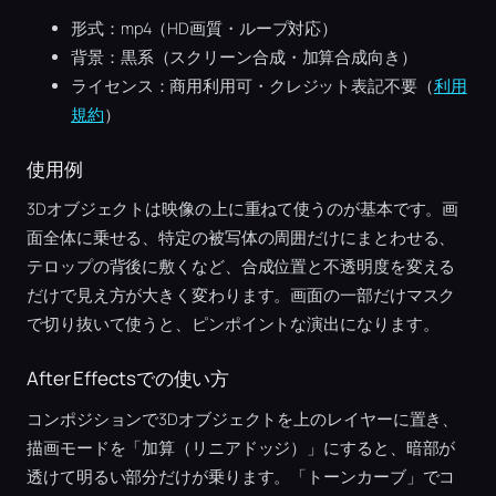
形式：mp4（HD画質・ループ対応）
背景：黒系（スクリーン合成・加算合成向き）
ライセンス：商用利用可・クレジット表記不要（
利用
規約
）
使用例
3Dオブジェクトは映像の上に重ねて使うのが基本です。画
面全体に乗せる、特定の被写体の周囲だけにまとわせる、
テロップの背後に敷くなど、合成位置と不透明度を変える
だけで見え方が大きく変わります。画面の一部だけマスク
で切り抜いて使うと、ピンポイントな演出になります。
After Effectsでの使い方
コンポジションで3Dオブジェクトを上のレイヤーに置き、
描画モードを「加算（リニアドッジ）」にすると、暗部が
透けて明るい部分だけが乗ります。「トーンカーブ」でコ