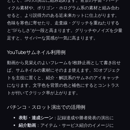
として、SFのUI演出に組み込めます。背景の宇宙・パーテ
ィクル素材や、ポリゴン・ホログラム系の素材と組み合わ
せると、より説得力のある近未来カットに仕上がります。
色味を寒色に寄せたり、走査線・グリッチを重ねたりする
と“SFらしさ”が一段と高まります。グリッチやノイズを少量
足すと、サイバーな質感が一気に高まります。
YouTubeサムネイル利用例
動画から見栄えのよいフレームを1枚静止画として書き出せ
ば、サムネイルの素材にそのまま使えます。3Dオブジェク
トを主役に置くと、紹介・解説系のサムネのアイキャッチ
になります。文字色を背景の色と補色にするとコントラス
トが付いてクリック率が上がります。
パチンコ・スロット演出での活用例
表彰・達成シーン
：記録達成や勝者発表の演出に
紹介動画
：アイテム・サービス紹介のイメージに