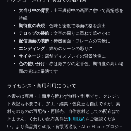
大当り中の背景
：出玉獲得中の画面に敷いて高揚感を
持続
期待度の表現
：色味と密度で場面の格を演出
テロップの装飾
：文字の周りに重ねて華やかに
配信画面の装飾
：待機画面・フレームの背景に
エンディング
：締めのシーンの彩りに
サイネージ
：店舗ディスプレイの背景映像に
色の使い分け
：赤は激アツの定番色。期待度の高い場
面の演出に最適です
ライセンス・商用利用について
本素材は商用・非商用を問わず無料で利用でき、クレジッ
ト表記も不要です。加工・編集・色変更も自由ですが、素
材そのものの再配布・再販売、自作素材としての配布はで
きません。くわしい配布条件は
利用規約
をご確認くださ
い。より高品質な4K版・背景透過版・After Effectsプロジェ