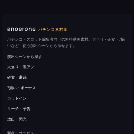
anoerone
パチンコ素材集
パチンコ・スロット編集者向けの無料動画素材。大当り・確変・7揃
いなど、使う演出シーンから探せます。
演出シーンから探す
大当り・激アツ
確変・継続
7揃い・ボーナス
カットイン
リーチ・予告
放出・閃光
素材・サービス