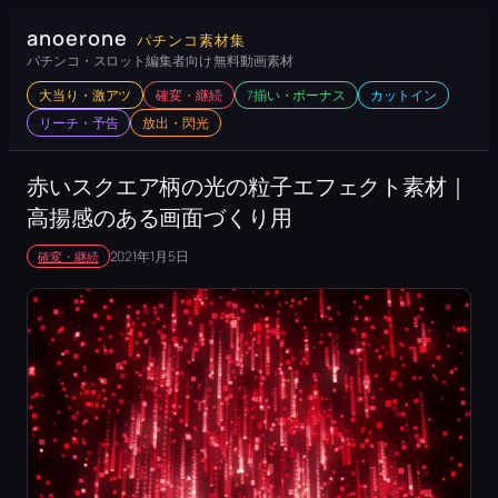
内
anoerone
パチンコ素材集
容
パチンコ・スロット編集者向け 無料動画素材
を
大当り・激アツ
確変・継続
7揃い・ボーナス
カットイン
ス
リーチ・予告
放出・閃光
キ
ッ
赤いスクエア柄の光の粒子エフェクト素材｜
プ
高揚感のある画面づくり用
2021年1月5日
確変・継続