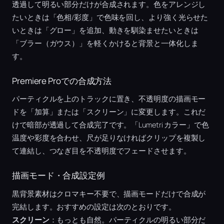
透過して明るい部分だけが合成されます。色をアレンジし
たいときは「色相/彩度」で色味を回し、より強く光らせた
いときは「グロー」を追加、動きを馴染ませたいときは
「ブラー（ガウス）」を軽くかけると背景と一体化しま
す。
Premiere Proでの合成方法
パーティクルを上のトラックに置き、不透明度の描画モー
ドを「加算」または「スクリーン」に変更します。これだ
けで暗部が透過して合成完了です。「Lumetri カラー」で色
温度や彩度を合わせ、尺が足りなければクリップを複製し
て連結し、つなぎ目を不透明度でフェードさせます。
描画モード・合成設定例
黒背景素材はクロマキー不要で、描画モードだけで合成が
完結します。おすすめの設定は次のとおりです。
スクリーン
：もっとも自然。パーティクルの明るい部分だ