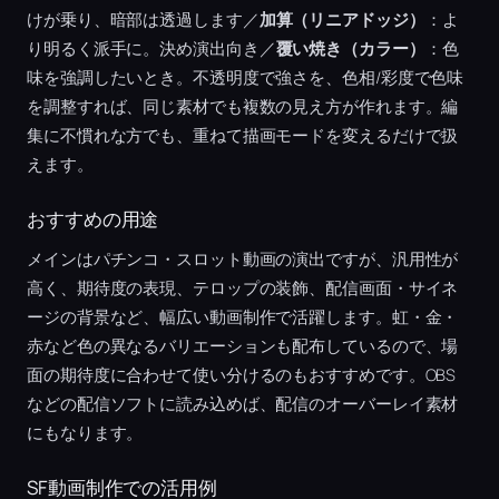
けが乗り、暗部は透過します／
加算（リニアドッジ）
：よ
り明るく派手に。決め演出向き／
覆い焼き（カラー）
：色
味を強調したいとき。不透明度で強さを、色相/彩度で色味
を調整すれば、同じ素材でも複数の見え方が作れます。編
集に不慣れな方でも、重ねて描画モードを変えるだけで扱
えます。
おすすめの用途
メインはパチンコ・スロット動画の演出ですが、汎用性が
高く、期待度の表現、テロップの装飾、配信画面・サイネ
ージの背景など、幅広い動画制作で活躍します。虹・金・
赤など色の異なるバリエーションも配布しているので、場
面の期待度に合わせて使い分けるのもおすすめです。OBS
などの配信ソフトに読み込めば、配信のオーバーレイ素材
にもなります。
SF動画制作での活用例