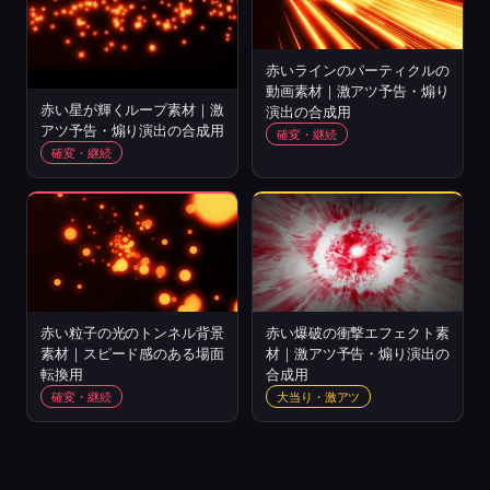
赤いラインのパーティクルの
動画素材｜激アツ予告・煽り
赤い星が輝くループ素材｜激
演出の合成用
アツ予告・煽り演出の合成用
確変・継続
確変・継続
赤い粒子の光のトンネル背景
赤い爆破の衝撃エフェクト素
素材｜スピード感のある場面
材｜激アツ予告・煽り演出の
転換用
合成用
確変・継続
大当り・激アツ