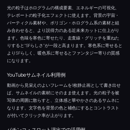
光の粒子はホログラムの構成要素、エネルギーの可視化、
テレポートの粒子化エフェクトに使えます。背景の宇宙・
パーティクル素材や、ポリゴン・ホログラム系の素材と組
み合わせると、より説得力のある近未来カットに仕上がり
ます。色味を寒色に寄せたり、走査線・グリッチを重ねた
りすると“SFらしさ”が一段と高まります。寒色系に寄せると
よりSFらしく、暖色系に寄せるとファンタジー寄りの質感
になります。
YouTubeサムネイル利用例
動画から見栄えのよいフレームを1枚静止画として書き出せ
ば、サムネイルの素材にそのまま使えます。光の粒子を被
写体の周囲に散らすと、立体感と華やかさのあるサムネに
なります。文字色を背景の色と補色にするとコントラスト
が付いてクリック率が上がります。
パチンコ・スロット演出での活用例