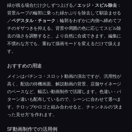
緑が残る場合だけ少しずつ上げる／
エッジ・スピル除去
：
背景ループの輪郭に乗った緑かぶりを除去して馴染ませる
／
ペデスタル・チョーク
：輪郭をわずかに内側へ締めてフ
チのギザつきを抑える。背景や周囲の色に応じてスピル除
去の強さを調整すると、より自然に合成できます。編集に
不慣れな方でも、重ねて描画モードを変えるだけで扱えま
す。
おすすめの用途
メインはパチンコ・スロット動画の演出ですが、汎用性が
高く、配信の待機画面、解説動画の背景、店舗サイネージ
のベースなど、幅広い動画制作で活躍します。色違い・パ
ターン違いも配布しているので、シーンに合わせて選べま
す。テロップやロゴと組み合わせると、チャンネルの“決ま
った見せ方”を作れます。
SF動画制作での活用例