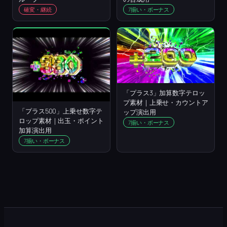
確変・継続
7揃い・ボーナス
「プラス3」加算数字テロッ
プ素材｜上乗せ・カウントア
「プラス500」上乗せ数字テ
ップ演出用
ロップ素材｜出玉・ポイント
7揃い・ボーナス
加算演出用
7揃い・ボーナス