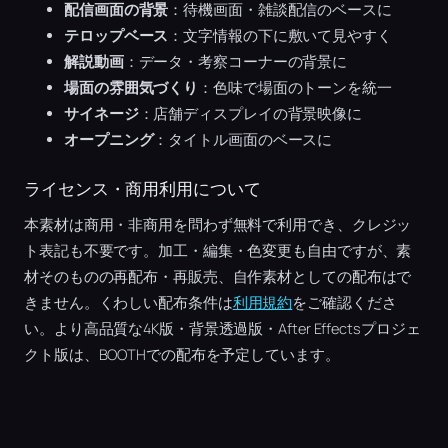
配信画面の背景
：待機画面・雑談配信のベースに
テロップベース
：文字情報の下に敷いて見やすく
解説動画
：データ・考察コーナーの背景に
場面の雰囲気づくり
：色味で場面のトーンを統一
サイネージ
：店舗ディスプレイの背景映像に
オープニング
：タイトル画面のベースに
ライセンス・商用利用について
本素材は商用・非商用を問わず無料で利用でき、クレジッ
ト表記も不要です。加工・編集・色変更も自由ですが、素
材そのものの再配布・再販売、自作素材としての配布はで
きません。くわしい配布条件は
利用規約
をご確認くださ
い。より高品質な4K版・背景透過版・After Effectsプロジェ
クト版は、BOOTHでの配布を予定しています。