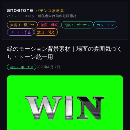
内
anoerone
パチンコ素材集
容
パチンコ・スロット編集者向け 無料動画素材
を
大当り・激アツ
確変・継続
7揃い・ボーナス
カットイン
ス
リーチ・予告
放出・閃光
キ
ッ
緑のモーション背景素材｜場面の雰囲気づく
プ
り・トーン統一用
2020年11月12日
7揃い・ボーナス