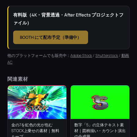
有料版（4K・背景透過・After Effects プロジェクトフ
ァイル）
BOOTH にて配布予定（準備中）
他のプラットフォームでも販売中：
Adobe Stock
/
Shutterstock
/
動画
AC
関連素材
金の7を虹色の光が包む
数字「5」の立体テキスト素
STOCK上乗せの素材｜無料
材｜図柄揃い・カウント演出
ループ
の合成用