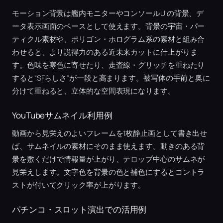
モーション背景は艦内モニターやコンソールUIの背景、デ
ータ表示画面のベースとして使えます。背景の宇宙・パー
ティクル素材や、ポリゴン・ホログラム系の素材と組み合
わせると、より説得力のある近未来カットに仕上がりま
す。色味を寒色に寄せたり、走査線・グリッチを重ねたり
すると“SFらしさ”が一段と高まります。被写体の手前と奥に
分けて重ねると、立体的な空間表現になります。
YouTubeサムネイル利用例
動画から見栄えのよいフレームを1枚静止画として書き出せ
ば、サムネイルの素材にそのまま使えます。動きのある背
景を敷くだけで情報量が上がり、テロップ中心のサムネが
見栄えします。文字色を背景の色と補色にするとコントラ
ストが付いてクリック率が上がります。
パチンコ・スロット演出での活用例