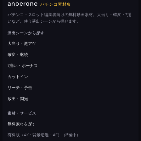
anoerone
パチンコ素材集
パチンコ・スロット編集者向けの無料動画素材。大当り・確変・7揃
いなど、使う演出シーンから探せます。
演出シーンから探す
大当り・激アツ
確変・継続
7揃い・ボーナス
カットイン
リーチ・予告
放出・閃光
素材・サービス
無料素材を探す
有料版（4K・背景透過・AE）
（準備中）