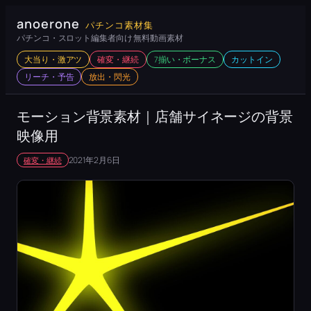
内
anoerone
パチンコ素材集
容
パチンコ・スロット編集者向け 無料動画素材
を
大当り・激アツ
確変・継続
7揃い・ボーナス
カットイン
ス
リーチ・予告
放出・閃光
キ
ッ
モーション背景素材｜店舗サイネージの背景
プ
映像用
2021年2月6日
確変・継続