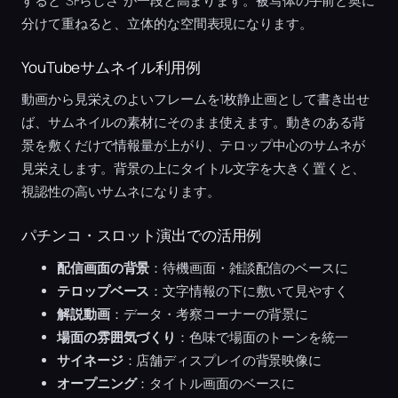
すると“SFらしさ”が一段と高まります。被写体の手前と奥に
分けて重ねると、立体的な空間表現になります。
YouTubeサムネイル利用例
動画から見栄えのよいフレームを1枚静止画として書き出せ
ば、サムネイルの素材にそのまま使えます。動きのある背
景を敷くだけで情報量が上がり、テロップ中心のサムネが
見栄えします。背景の上にタイトル文字を大きく置くと、
視認性の高いサムネになります。
パチンコ・スロット演出での活用例
配信画面の背景
：待機画面・雑談配信のベースに
テロップベース
：文字情報の下に敷いて見やすく
解説動画
：データ・考察コーナーの背景に
場面の雰囲気づくり
：色味で場面のトーンを統一
サイネージ
：店舗ディスプレイの背景映像に
オープニング
：タイトル画面のベースに