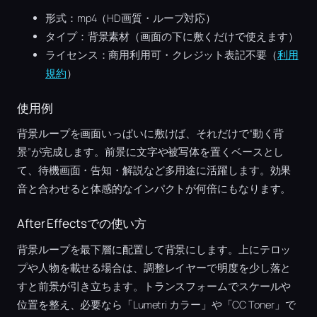
形式：mp4（HD画質・ループ対応）
タイプ：背景素材（画面の下に敷くだけで使えます）
ライセンス：商用利用可・クレジット表記不要（
利用
規約
）
使用例
背景ループを画面いっぱいに敷けば、それだけで“動く背
景”が完成します。前景に文字や被写体を置くベースとし
て、待機画面・告知・解説など多用途に活躍します。効果
音と合わせると体感的なインパクトが何倍にもなります。
After Effectsでの使い方
背景ループを最下層に配置して背景にします。上にテロッ
プや人物を載せる場合は、調整レイヤーで明度を少し落と
すと前景が引き立ちます。トランスフォームでスケールや
位置を整え、必要なら「Lumetri カラー」や「CC Toner」で