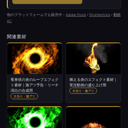
他のプラットフォームでも販売中：
Adobe Stock
/
Shutterstock
/
動画
AC
関連素材
竜巻状の炎のループエフェク
燃える炎のエフェクト素材｜
ト素材｜激アツ予告・リーチ
実況動画の盛り上げ用
演出の合成用
大当り・激アツ
大当り・激アツ