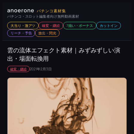
内
anoerone
パチンコ素材集
容
パチンコ・スロット編集者向け 無料動画素材
を
大当り・激アツ
確変・継続
7揃い・ボーナス
カットイン
ス
リーチ・予告
放出・閃光
キ
ッ
雲の流体エフェクト素材｜みずみずしい演
プ
出・場面転換用
2021年2月3日
確変・継続