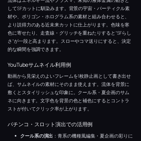
流体はエネルギー流やプラズマ、未知の液体金属の動きと
してSFカットに馴染みます。背景の宇宙・パーティクル素
材や、ポリゴン・ホログラム系の素材と組み合わせると、
より説得力のある近未来カットに仕上がります。色味を寒
色に寄せたり、走査線・グリッチを重ねたりすると“SFらし
さ”が一段と高まります。スローやコマ送りにすると、決定
的な瞬間を強調できます。
YouTubeサムネイル利用例
動画から見栄えのよいフレームを1枚静止画として書き出せ
ば、サムネイルの素材にそのまま使えます。流体を背景に
敷くとスタイリッシュな印象に。クール系・夏企画のサム
ネに向きます。文字色を背景の色と補色にするとコントラ
ストが付いてクリック率が上がります。
パチンコ・スロット演出での活用例
クール系の演出
：青系の機種風編集・夏企画の彩りに