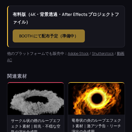
有料版（4K・背景透過・After Effects プロジェクトフ
ァイル）
BOOTH にて配布予定（準備中）
他のプラットフォームでも販売中：
Adobe Stock
/
Shutterstock
/
動画
AC
関連素材
竜巻状の炎のループエフェク
サークル状の煙のループエフ
ト素材｜激アツ予告・リーチ
ェクト素材｜前兆・不穏な空
演出の合成用
気の演出合成用