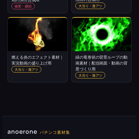
大当り・激アツ
確変・継続
燃える炎のエフェクト素材｜
緑の竜巻状の背景ループの動
実況動画の盛り上げ用
画素材｜配信画面・動画の背
景づくり用
大当り・激アツ
大当り・激アツ
anoerone
パチンコ素材集