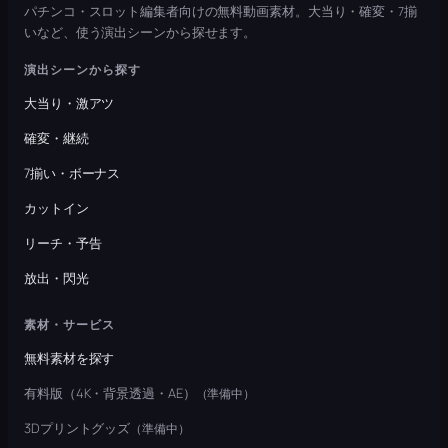
パチンコ・スロット編集者向けの無料動画素材。大当り・確変・7揃
いなど、使う演出シーンから探せます。
演出シーンから探す
大当り・激アツ
確変・継続
7揃い・ボーナス
カットイン
リーチ・予告
放出・閃光
素材・サービス
無料素材を探す
有料版（4K・背景透過・AE）
（準備中）
3Dプリントグッズ
（準備中）