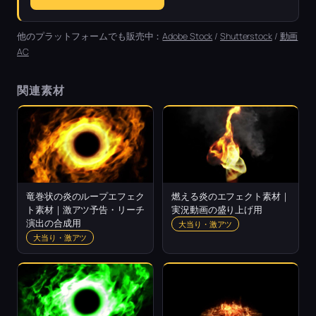
他のプラットフォームでも販売中：
Adobe Stock
/
Shutterstock
/
動画
AC
関連素材
竜巻状の炎のループエフェク
燃える炎のエフェクト素材｜
ト素材｜激アツ予告・リーチ
実況動画の盛り上げ用
演出の合成用
大当り・激アツ
大当り・激アツ