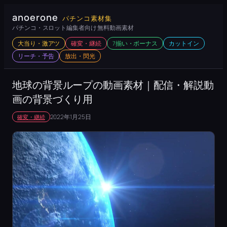
内
anoerone
パチンコ素材集
容
パチンコ・スロット編集者向け 無料動画素材
を
大当り・激アツ
確変・継続
7揃い・ボーナス
カットイン
ス
リーチ・予告
放出・閃光
キ
ッ
地球の背景ループの動画素材｜配信・解説動
プ
画の背景づくり用
2022年1月25日
確変・継続