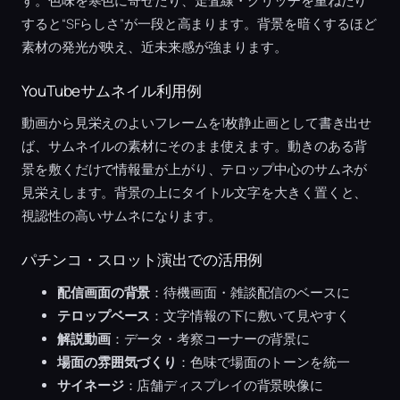
す。色味を寒色に寄せたり、走査線・グリッチを重ねたり
すると“SFらしさ”が一段と高まります。背景を暗くするほど
素材の発光が映え、近未来感が強まります。
YouTubeサムネイル利用例
動画から見栄えのよいフレームを1枚静止画として書き出せ
ば、サムネイルの素材にそのまま使えます。動きのある背
景を敷くだけで情報量が上がり、テロップ中心のサムネが
見栄えします。背景の上にタイトル文字を大きく置くと、
視認性の高いサムネになります。
パチンコ・スロット演出での活用例
配信画面の背景
：待機画面・雑談配信のベースに
テロップベース
：文字情報の下に敷いて見やすく
解説動画
：データ・考察コーナーの背景に
場面の雰囲気づくり
：色味で場面のトーンを統一
サイネージ
：店舗ディスプレイの背景映像に