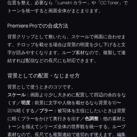
位置を整え、必要なら「Lumetri カラー」や「CC Toner」で
トーンを統一すると画面全体がまとまります。
Premiere Proでの合成方法
背景クリップとして敷いたら、スケールで画面に合わせま
す。テロップを載せる場合は背景の明度を少し下げると文
字が読みやすくなります。ループ素材なので、複製して連
結すれば配信などの長尺にも対応できます。
背景としての配置・なじませ方
背景として使うときのコツです。
スケール
：画面より少し大きめに配置して四辺の余白をな
くす／
明度
：前景に文字や人物を載せるなら背景を10〜
20%暗くする／
ブラー
：被写体を主役にしたいときは背景
に軽くブラーをかけて奥行きを出す／
色調整
：他の素材と
トーンを揃えてシリーズ全体の世界観を統一する。ループ
素材なので、長尺でも複製連結で途切れず使えます。編集