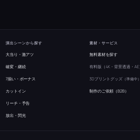
演出シーンから探す
素材・サービス
大当り・激アツ
無料素材を探す
確変・継続
有料版（4K・背景透過・AE
7揃い・ボーナス
3Dプリントグッズ
（準備中
カットイン
制作のご依頼（B2B）
リーチ・予告
放出・閃光