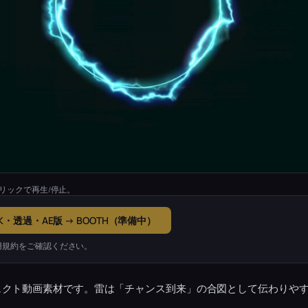
リックで再生/停止。
K・透過・AE版 → BOOTH（準備中）
用規約をご確認ください。
ェクト動画素材です。雷は「チャンス到来」の合図として伝わりや