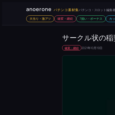
内
anoerone
パチンコ素材集
パチンコ・スロット編集者
容
大当り・激アツ
確変・継続
7揃い・ボーナス
カ
を
ス
キ
サークル状の稲
ッ
2021年10月19日
確変・継続
プ