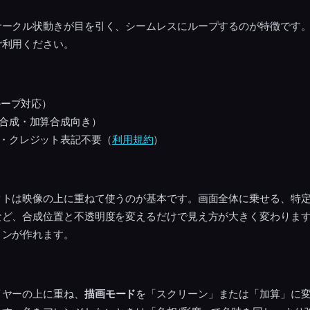
サークル状動きが目を引く、シームレスにループするのが特徴です
ご利用ください。
ループ対応）
合成・加算合成向き）
・クレジット表記不要（
利用規約
）
クトは映像の上に重ねて使うのが基本です。画面全体に乗せる、特
など、合成位置と不透明度を変えるだけで見え方が大きく変わりま
ョンが作れます。
イヤーの上に重ね、
描画モード
を「スクリーン」または「加算」に