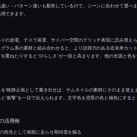
色違い・パターン違いも配布しているので、シーンに合わせて選べ
活用できます。
ルドの放電、テスラ装置、サイバー空間のグリッチ表現に読み替え
ログラム系の素材と組み合わせると、より説得力のある近未来カッ
を重ねたりすると“SFらしさ”が一段と高まります。他の光源と色
ムを1枚静止画として書き出せば、サムネイルの素材にそのまま使え
と“衝撃”を一目で伝えられます。文字色を背景の色と補色にする
の活用例
の前兆として画面に走らせ期待度を煽る