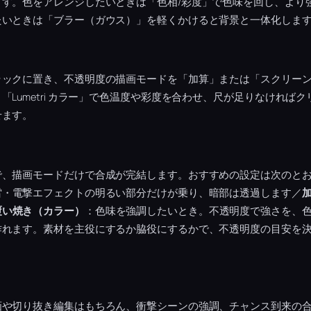
ます。色をアレンジしたいときは「色相/彩度」で色味を回し、より
たいときは「ブラー（ガウス）」を軽くかけると背景と一体化しま
ラックに置き、不透明度の描画モードを「加算」または「スクリー
「Lumetri カラー」で色温度や彩度を合わせ、尺が足りなければ
せます。
で、描画モードだけで合成が完結します。おすすめの設定は次のと
雷・電撃エフェクトの明るい部分だけが乗り、暗部は透過します／
覆い焼き（カラー）
：色味を強調したいとき。不透明度で強さを、色
作れます。素材を主役にするか脇役にするかで、不透明度の目安を
画や切り抜き編集はもちろん、衝撃シーンの強調、チャンス到来の