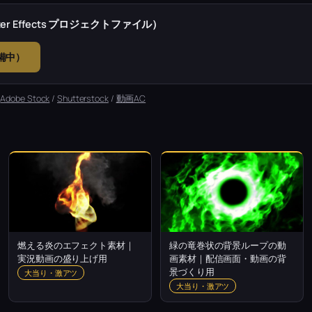
r Effects プロジェクトファイル）
準備中）
：
Adobe Stock
/
Shutterstock
/
動画AC
燃える炎のエフェクト素材｜
緑の竜巻状の背景ループの動
実況動画の盛り上げ用
画素材｜配信画面・動画の背
景づくり用
大当り・激アツ
大当り・激アツ