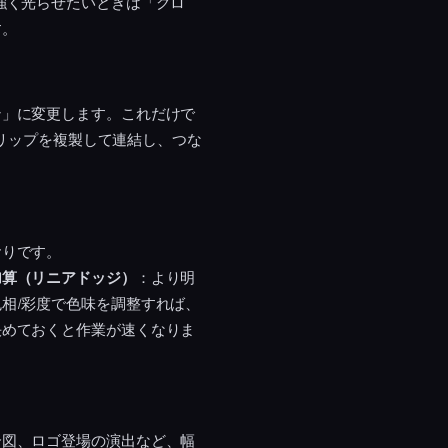
強く光らせたいときは「グロ
す。
ン」に変更します。これだけで
クリップを複製して連結し、つな
おりです。
加算（リニアドッジ）
：より明
相/彩度で色味を調整すれば、
決めておくと作業が速くなりま
合図、ロゴ登場の演出など、幅