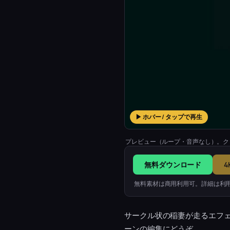
▶ ホバー / タップで再生
プレビュー（ループ・音声なし）。ク
無料ダウンロード
4
無料素材は商用利用可。詳細は利
サークル状の稲妻が走るエフ
ーンの編集にどうぞ。