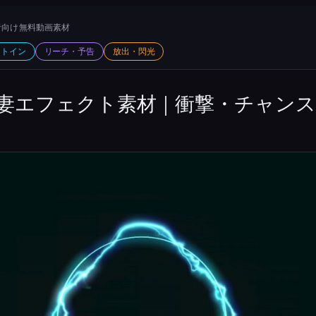
向け 無料動画素材
ットイン
リーチ・予告
放出・閃光
妻エフェクト素材｜衝撃・チャンス