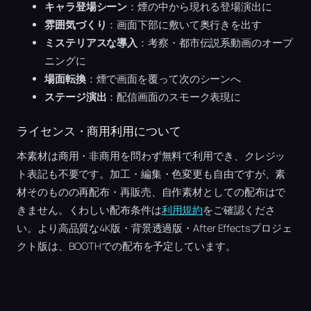
キャラ登場シーン
：煙の中から現れる登場演出に
雰囲気づくり
：画面下部に敷いて奥行きを出す
ミステリアスな導入
：考察・都市伝説系動画のオープ
ニングに
場面転換
：煙で画面を覆って次のシーンへ
ステージ演出
：配信画面のスモーク表現に
ライセンス・商用利用について
本素材は商用・非商用を問わず無料で利用でき、クレジッ
ト表記も不要です。加工・編集・色変更も自由ですが、素
材そのものの再配布・再販売、自作素材としての配布はで
きません。くわしい配布条件は
利用規約
をご確認くださ
い。より高品質な4K版・背景透過版・After Effectsプロジェ
クト版は、BOOTHでの配布を予定しています。