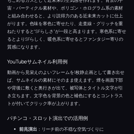
ちこめるガスとして近未来の空気感を作れます。背景の宇
宙・パーティクル素材や、ポリゴン・ホログラム系の素材
と組み合わせると、より説得力のある近未来カットに仕上
がります。色味を寒色に寄せたり、走査線・グリッチを重
ねたりすると“SFらしさ”が一段と高まります。寒色系に寄せ
るとよりSFらしく、暖色系に寄せるとファンタジー寄りの
質感になります。
YouTubeサムネイル利用例
動画から見栄えのよいフレームを1枚静止画として書き出せ
ば、サムネイルの素材にそのまま使えます。煙を画面下部
や背後に敷くと奥行きが出て、被写体とタイトル文字が引
き立ちます。文字色を背景の色と補色にするとコントラス
トが付いてクリック率が上がります。
パチンコ・スロット演出での活用例
前兆演出
：リーチ前の不穏な空気づくりに