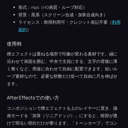
形式：mp4（HD画質・ループ対応）
背景：黒系（スクリーン合成・加算合成向き）
ライセンス：商用利用可・クレジット表記不要（
利用
規約
）
使用例
煙エフェクトは重ねる場所で印象が変わる素材です。縁に
沿わせて画面を囲む、中央で主役にする、文字の背後に薄
く敷くなど、用途に合わせて自由に配置できます。短いル
ープ素材なので、必要な秒数だけ並べて自由に尺を伸ばせ
ます。
After Effectsでの使い方
コンポジションで煙エフェクトを上のレイヤーに置き、描
画モードを「加算（リニアドッジ）」にすると、暗部が透
けて明るい部分だけが乗ります。「トーンカーブ」でコン