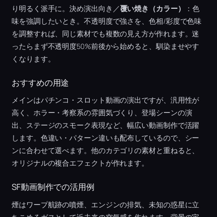
り明るく派手に。決め演出向き／
覆い焼き（カラー）
：色
味を強調したいとき。不透明度で強さを、色相/彩度で色味
を調整すれば、同じ素材でも複数の見え方が作れます。迷
ったらまず不透明度50%前後から始めると、馴染ませやす
くなります。
おすすめの用途
メインはパチンコ・スロット動画の演出ですが、汎用性が
高く、ホラー・考察系の雰囲気づくり、登場シーンの演
出、ステージのスモーク表現など、幅広い動画制作で活躍
します。色違い・パターン違いも配布しているので、シー
ンに合わせて選べます。他のカテゴリの素材と重ねると、
オリジナルの複合エフェクトが作れます。
SF動画制作での活用例
煙はワープ航跡の噴煙、エンジンの排気、未知の惑星に立