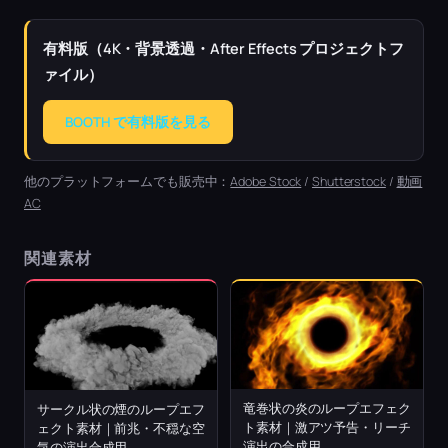
有料版（4K・背景透過・After Effects プロジェクトフ
ァイル）
BOOTH で有料版を見る
他のプラットフォームでも販売中：
Adobe Stock
/
Shutterstock
/
動画
AC
関連素材
竜巻状の炎のループエフェク
サークル状の煙のループエフ
ト素材｜激アツ予告・リーチ
ェクト素材｜前兆・不穏な空
演出の合成用
気の演出合成用