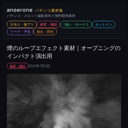
内
anoerone
パチンコ素材集
容
パチンコ・スロット編集者向け 無料動画素材
を
大当り・激アツ
確変・継続
7揃い・ボーナス
カットイン
ス
リーチ・予告
放出・閃光
キ
ッ
煙のループエフェクト素材｜オープニングの
プ
インパクト演出用
2022年7月5日
確変・継続