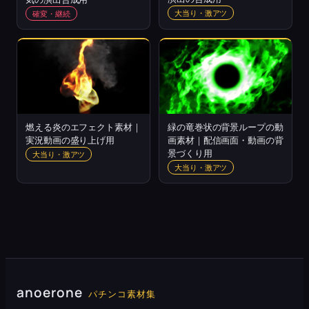
大当り・激アツ
確変・継続
燃える炎のエフェクト素材｜
緑の竜巻状の背景ループの動
実況動画の盛り上げ用
画素材｜配信画面・動画の背
景づくり用
大当り・激アツ
大当り・激アツ
anoerone
パチンコ素材集