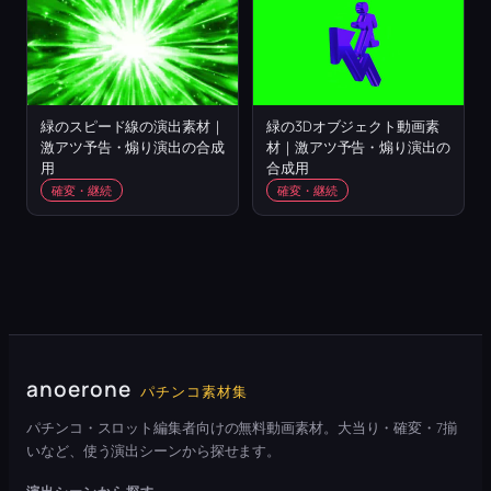
緑のスピード線の演出素材｜
緑の3Dオブジェクト動画素
激アツ予告・煽り演出の合成
材｜激アツ予告・煽り演出の
用
合成用
確変・継続
確変・継続
anoerone
パチンコ素材集
パチンコ・スロット編集者向けの無料動画素材。大当り・確変・7揃
いなど、使う演出シーンから探せます。