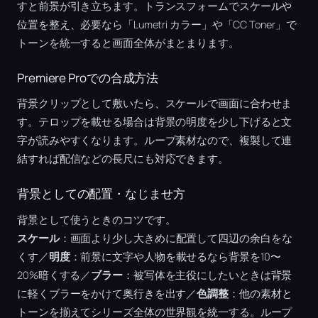
すと前景が引き立ちます。トランスフォームでスケールや
位置を整え、必要なら「Lumetri カラー」や「CC Toner」で
トーンを統一すると画面全体がまとまります。
Premiere Proでの合成方法
背景クリップとして敷いたら、スケールで画面に合わせま
す。テロップを載せる場合は背景の明度を少し下げると文
字が読みやすくなります。ループ素材なので、複製して連
結すれば配信などの長尺にも対応できます。
背景としての配置・なじませ方
背景として使うときのコツです。
スケール
：画面より少し大きめに配置して四辺の余白をな
くす／
明度
：前景に文字や人物を載せるなら背景を10〜
20%暗くする／
ブラー
：被写体を主役にしたいときは背景
に軽くブラーをかけて奥行きを出す／
色調整
：他の素材と
トーンを揃えてシリーズ全体の世界観を統一する。ループ