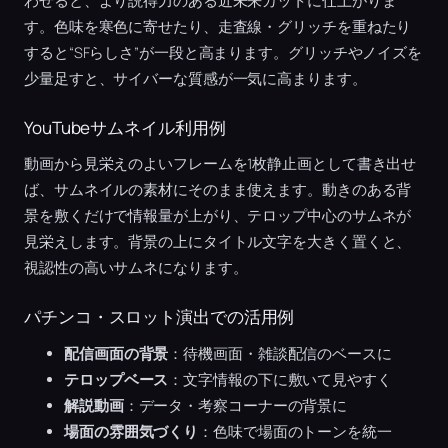
わせると、より説得力のある近未来カットに仕上がりま
す。色味を寒色に寄せたり、走査線・グリッチを重ねたり
すると“SFらしさ”が一段と高まります。グリッチやノイズを
少量足すと、サイバーな質感が一気に高まります。
YouTubeサムネイル利用例
動画から見栄えのよいフレームを1枚静止画として書き出せ
ば、サムネイルの素材にそのまま使えます。動きのある背
景を敷くだけで情報量が上がり、テロップ中心のサムネが
見栄えします。背景の上にタイトル文字を大きく置くと、
視認性の高いサムネになります。
パチンコ・スロット演出での活用例
配信画面の背景
：待機画面・雑談配信のベースに
テロップベース
：文字情報の下に敷いて見やすく
解説動画
：データ・考察コーナーの背景に
場面の雰囲気づくり
：色味で場面のトーンを統一