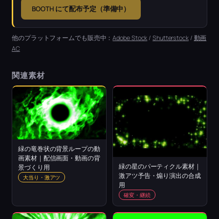
BOOTH にて配布予定（準備中）
他のプラットフォームでも販売中：
Adobe Stock
/
Shutterstock
/
動画
AC
関連素材
緑の竜巻状の背景ループの動
画素材｜配信画面・動画の背
緑の星のパーティクル素材｜
景づくり用
激アツ予告・煽り演出の合成
大当り・激アツ
用
確変・継続