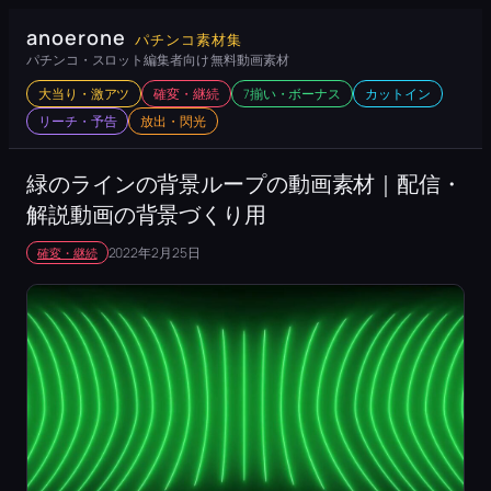
内
anoerone
パチンコ素材集
容
パチンコ・スロット編集者向け 無料動画素材
を
大当り・激アツ
確変・継続
7揃い・ボーナス
カットイン
ス
リーチ・予告
放出・閃光
キ
ッ
緑のラインの背景ループの動画素材｜配信・
プ
解説動画の背景づくり用
2022年2月25日
確変・継続