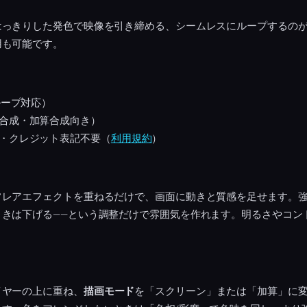
はっきりした発色で映像を引き締める、シームレスにループするの
用も可能です。
ループ対応）
合成・加算合成向き）
・クレジット表記不要（
利用規約
）
フレアエフェクトを重ねるだけで、画面に動きと質感を足せます。
ときは下げる——という調整だけで雰囲気を作れます。明るさやコン
イヤーの上に重ね、
描画モード
を「スクリーン」または「加算」に