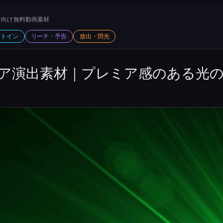
向け 無料動画素材
ットイン
リーチ・予告
放出・閃光
ア演出素材｜プレミア感のある光