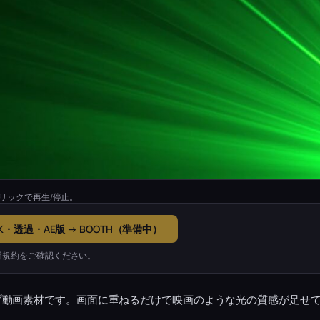
リックで再生/停止。
K・透過・AE版 → BOOTH（準備中）
用規約をご確認ください。
プ動画素材です。画面に重ねるだけで映画のような光の質感が足せ