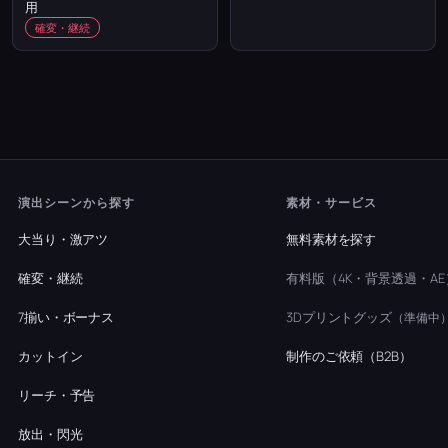
用
確変・継続
演出シーンから探す
素材・サービス
大当り・激アツ
無料素材を探す
確変・継続
有料版（4K・背景透過・AE
7揃い・ボーナス
3Dプリントグッズ
（準備中
カットイン
制作のご依頼（B2B）
リーチ・予告
放出・閃光