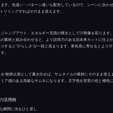
します。色違い・パターン違いも配布しているので、シーンに合わ
も、トリミングすればそのまま使えます。
ジャンプアウト、エネルギー充填の輝きとしてSF映像を彩ります
系の素材と組み合わせると、より説得力のある近未来カットに仕上
りすると“SFらしさ”が一段と高まります。寒色系に寄せるとよりS
ます。
ムを1枚静止画として書き出せば、サムネイルの素材にそのまま使え
レミア感のある高級なサムネになります。文字色を背景の色と補色
の活用例
な瞬間に光をひと差し