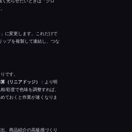
強く光らせたいときは「グロ
す。
ン」に変更します。これだけで
クリップを複製して連結し、つな
おりです。
加算（リニアドッジ）
：より明
相/彩度で色味を調整すれば、
決めておくと作業が速くなりま
演出、商品紹介の高級感づくり