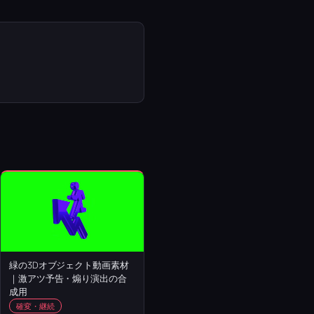
緑の3Dオブジェクト動画素材
｜激アツ予告・煽り演出の合
成用
確変・継続