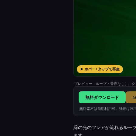
▶ ホバー / タップで再生
プレビュー（ループ・音声なし）。ク
無料ダウンロード
4
無料素材は商用利用可。詳細は利
緑の光のフレアが流れるルー
ます。