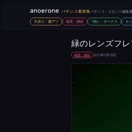
内
anoerone
パチンコ素材集
パチンコ・スロット編集者
容
大当り・激アツ
確変・継続
7揃い・ボーナス
カ
を
ス
キ
緑のレンズフレ
ッ
2021年9月19日
確変・継続
プ