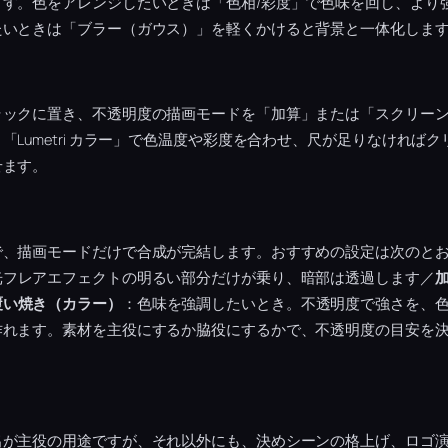
ます。色をアレンジしたいときは「色相/彩度」で色味を回し、より
たいときは「ブラー（ガウス）」を軽くかけると背景と一体化しま
ラックに置き、不透明度の描画モードを「加算」または「スクリー
「Lumetri カラー」で色温度や彩度を合わせ、尺が足りなければ
せます。
で、描画モードだけで合成が完結します。おすすめの設定は次のと
光フレアエフェクトの明るい部分だけが乗り、暗部は透過します／
覆い焼き（カラー）
：色味を強調したいとき。不透明度で強さを、色
作れます。素材を主役にするか脇役にするかで、不透明度の目安を
出が主役の用途ですが、それ以外にも、決めシーンの格上げ、ロゴ