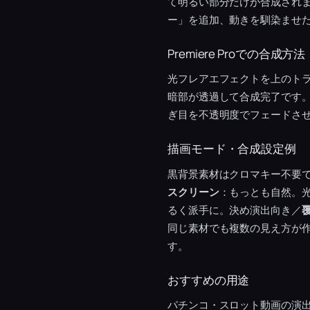
て明るい部分だけが合成され
ー」を追加、動きを馴染ませ
Premiere Proでの合成方法
光フレアエフェクトを上のト
暗部が透過して合成完了です。
ぎ目を不透明度でフェードさ
描画モード・合成設定例
黒背景素材はクロマキー不要
スクリーン
：もっとも自然。
るく派手に。決め演出向き／
同じ素材でも複数の見え方が
す。
おすすめの用途
パチンコ・スロット動画の演