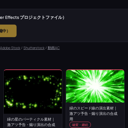
r Effects プロジェクトファイル）
準備中）
：
Adobe Stock
/
Shutterstock
/
動画AC
緑のスピード線の演出素材｜
激アツ予告・煽り演出の合成
用
緑の星のパーティクル素材｜
激アツ予告・煽り演出の合成
確変・継続