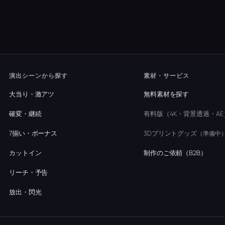
演出シーンから探す
素材・サービス
大当り・激アツ
無料素材を探す
確変・継続
有料版（4K・背景透過・AE
7揃い・ボーナス
3Dプリントグッズ
（準備中
カットイン
制作のご依頼（B2B）
リーチ・予告
放出・閃光