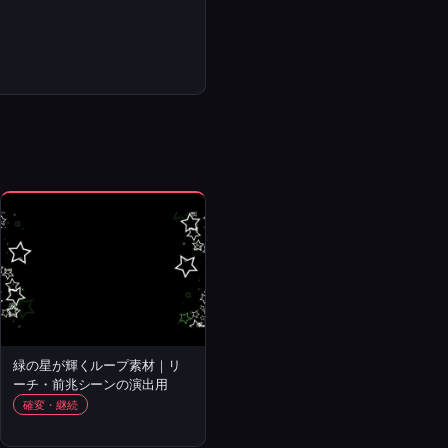
緑の星が輝くループ素材｜リ
ーチ・前兆シーンの演出用
確変・継続