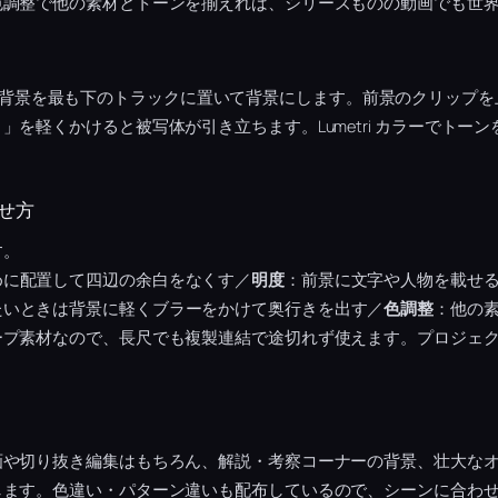
色調整で他の素材とトーンを揃えれば、シリーズものの動画でも世
、宇宙・銀河背景を最も下のトラックに置いて背景にします。前景のクリッ
」を軽くかけると被写体が引き立ちます。Lumetri カラーでトー
せ方
す。
めに配置して四辺の余白をなくす／
明度
：前景に文字や人物を載せる
たいときは背景に軽くブラーをかけて奥行きを出す／
色調整
：他の
ープ素材なので、長尺でも複製連結で途切れず使えます。プロジェ
。
画や切り抜き編集はもちろん、解説・考察コーナーの背景、壮大な
します。色違い・パターン違いも配布しているので、シーンに合わ