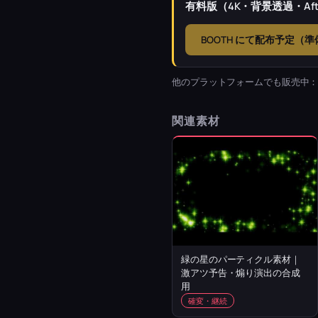
有料版（4K・背景透過・Afte
BOOTH にて配布予定（
他のプラットフォームでも販売中
関連素材
緑の星のパーティクル素材｜
激アツ予告・煽り演出の合成
用
確変・継続