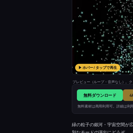
▶ ホバー / タップで再生
プレビュー（ループ・音声なし）。ク
無料ダウンロード
4
無料素材は商用利用可。詳細は利
緑の粒子の銀河・宇宙空間が
別なモードの演出にどうぞ。