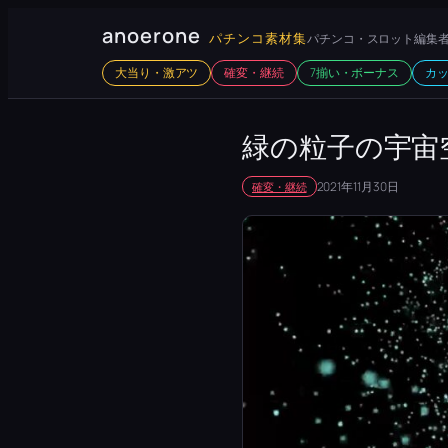
内
anoerone
パチンコ素材集
パチンコ・スロット編集者
容
大当り・激アツ
確変・継続
7揃い・ボーナス
カ
を
ス
キ
緑の粒子の宇宙
ッ
2021年11月30日
確変・継続
プ