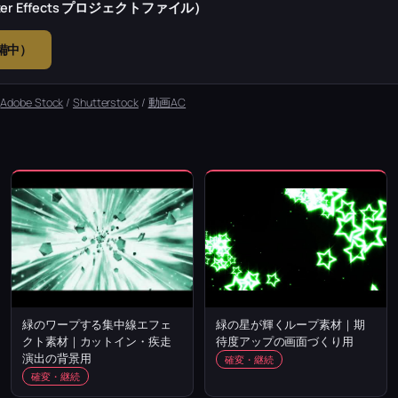
r Effects プロジェクトファイル）
準備中）
：
Adobe Stock
/
Shutterstock
/
動画AC
緑のワープする集中線エフェ
緑の星が輝くループ素材｜期
クト素材｜カットイン・疾走
待度アップの画面づくり用
演出の背景用
確変・継続
確変・継続