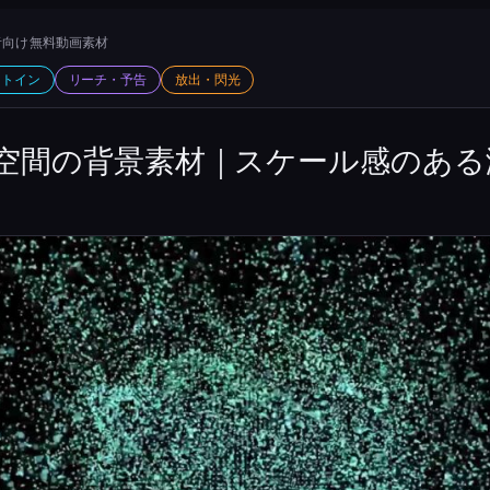
向け 無料動画素材
ットイン
リーチ・予告
放出・閃光
空間の背景素材｜スケール感のある