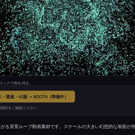
リックで再生/停止。
K・透過・AE版 → BOOTH（準備中）
用規約をご確認ください。
広がる背景ループ動画素材です。スケールの大きい幻想的な画面が