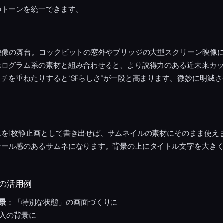
のトーンを統一できます。
映像の舞台。コックピットの窓外やブリッジの大型スクリーン映像
ホログラム系の素材と組み合わせると、より説得力のある近未来カ
チを重ねたりすると“SFらしさ”が一段と高まります。微妙に明滅
ムを1枚静止画として書き出せば、サムネイルの素材にそのまま使え
ケール感のあるサムネになります。背景の上にタイトル文字を大き
の活用例
景
：「特別な状態」の画面づくりに
入の背景に