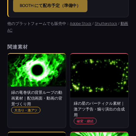
BOOTH にて配布予定（準備中）
他のプラットフォームでも販売中：
Adobe Stock
/
Shutterstock
/
動画
AC
関連素材
緑の竜巻状の背景ループの動
画素材｜配信画面・動画の背
緑の星のパーティクル素材｜
景づくり用
激アツ予告・煽り演出の合成
大当り・激アツ
用
確変・継続