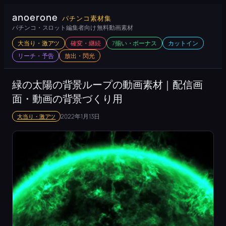
内
anoerone
パチンコ素材集
容
パチンコ・スロット編集者向け 無料動画素材
を
大当り・激アツ
確変・継続
7揃い・ボーナス
カットイン
ス
リーチ・予告
放出・閃光
キ
ッ
緑の太陽の背景ループの動画素材｜配信画
プ
面・動画の背景づくり用
2022年1月13日
大当り・激アツ