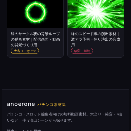
緑のサークル状の背景ループ
緑のスピード線の演出素材｜
の動画素材｜配信画面・動画
激アツ予告・煽り演出の合成
の背景づくり用
用
大当り・激アツ
確変・継続
anoerone
パチンコ素材集
パチンコ・スロット編集者向けの無料動画素材。大当り・確変・7揃
いなど、使う演出シーンから探せます。