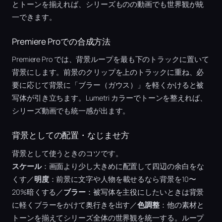
とトーンを揃えれば、シリーズものの動画でも世界観が統
一できます。
Premiere Proでの合成方法
Premiere Pro では、背景ループを最も下のトラックに置いて
背景にします。前景のクリップを上のトラックに重ね、必
要に応じて背景に「ブラー（ガウス）」を軽くかけると被
写体が引き立ちます。Lumetri カラーでトーンを整えれば、
シリーズ動画でも統一感が出ます。
背景としての配置・なじませ方
背景として使うときのコツです。
スケール
：画面より少し大きめに配置して四辺の余白をな
くす／
明度
：前景に文字や人物を載せるなら背景を10〜
20%暗くする／
ブラー
：被写体を主役にしたいときは背景
に軽くブラーをかけて奥行きを出す／
色調整
：他の素材と
トーンを揃えてシリーズ全体の世界観を統一する。ループ