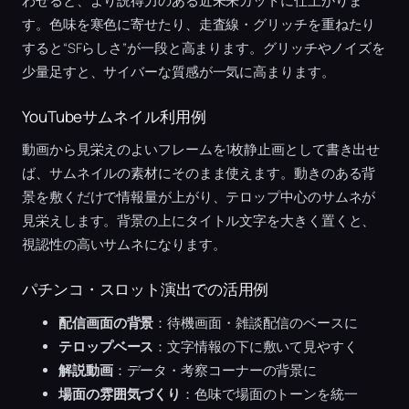
わせると、より説得力のある近未来カットに仕上がりま
す。色味を寒色に寄せたり、走査線・グリッチを重ねたり
すると“SFらしさ”が一段と高まります。グリッチやノイズを
少量足すと、サイバーな質感が一気に高まります。
YouTubeサムネイル利用例
動画から見栄えのよいフレームを1枚静止画として書き出せ
ば、サムネイルの素材にそのまま使えます。動きのある背
景を敷くだけで情報量が上がり、テロップ中心のサムネが
見栄えします。背景の上にタイトル文字を大きく置くと、
視認性の高いサムネになります。
パチンコ・スロット演出での活用例
配信画面の背景
：待機画面・雑談配信のベースに
テロップベース
：文字情報の下に敷いて見やすく
解説動画
：データ・考察コーナーの背景に
場面の雰囲気づくり
：色味で場面のトーンを統一