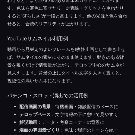
わせると、より説得力のある近未来カットに仕上がりま
す。色味を寒色に寄せたり、走査線・グリッチを重ねたり
すると“SFらしさ”が一段と高まります。他の光源と色を合わ
せると、合成のリアリティが上がります。
YouTubeサムネイル利用例
動画から見栄えのよいフレームを1枚静止画として書き出せ
ば、サムネイルの素材にそのまま使えます。動きのある背
景を敷くだけで情報量が上がり、テロップ中心のサムネが
見栄えします。背景の上にタイトル文字を大きく置くと、
視認性の高いサムネになります。
パチンコ・スロット演出での活用例
配信画面の背景
：待機画面・雑談配信のベースに
テロップベース
：文字情報の下に敷いて見やすく
解説動画
：データ・考察コーナーの背景に
場面の雰囲気づくり
：色味で場面のトーンを統一