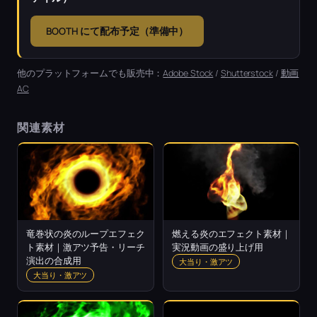
BOOTH にて配布予定（準備中）
他のプラットフォームでも販売中：
Adobe Stock
/
Shutterstock
/
動画
AC
関連素材
竜巻状の炎のループエフェク
燃える炎のエフェクト素材｜
ト素材｜激アツ予告・リーチ
実況動画の盛り上げ用
演出の合成用
大当り・激アツ
大当り・激アツ