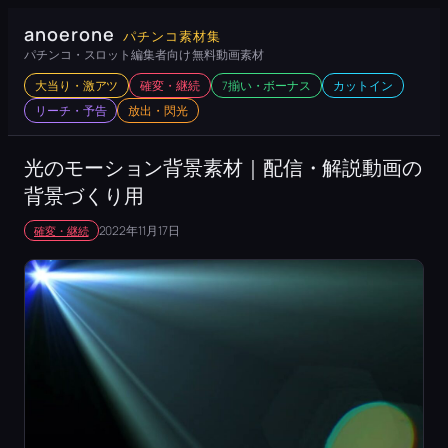
内
anoerone
パチンコ素材集
容
パチンコ・スロット編集者向け 無料動画素材
を
大当り・激アツ
確変・継続
7揃い・ボーナス
カットイン
ス
リーチ・予告
放出・閃光
キ
ッ
光のモーション背景素材｜配信・解説動画の
プ
背景づくり用
2022年11月17日
確変・継続