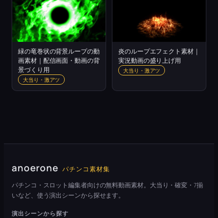
緑の竜巻状の背景ループの動
炎のループエフェクト素材｜
画素材｜配信画面・動画の背
実況動画の盛り上げ用
景づくり用
大当り・激アツ
大当り・激アツ
anoerone
パチンコ素材集
パチンコ・スロット編集者向けの無料動画素材。大当り・確変・7揃
いなど、使う演出シーンから探せます。
演出シーンから探す