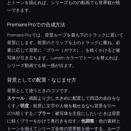
とトーンを揃えれば、シリーズものの動画でも世界観が統
一できます。
Premiere Proでの合成方法
Premiere Pro では、背景ループを最も下のトラックに置いて
背景にします。前景のクリップを上のトラックに重ね、必
要に応じて背景に「ブラー（ガウス）」を軽くかけると被
写体が引き立ちます。Lumetri カラーでトーンを整えれば、
シリーズ動画でも統一感が出ます。
背景としての配置・なじませ方
背景として使うときのコツです。
スケール
：画面より少し大きめに配置して四辺の余白をな
くす／
明度
：前景に文字や人物を載せるなら背景を10〜
20%暗くする／
ブラー
：被写体を主役にしたいときは背景
に軽くブラーをかけて奥行きを出す／
色調整
：他の素材と
トーンを揃えてシリーズ全体の世界観を統一する。ループ