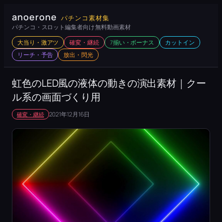
内
anoerone
パチンコ素材集
容
パチンコ・スロット編集者向け 無料動画素材
を
大当り・激アツ
確変・継続
7揃い・ボーナス
カットイン
ス
リーチ・予告
放出・閃光
キ
ッ
虹色のLED風の液体の動きの演出素材｜クー
プ
ル系の画面づくり用
2021年12月16日
確変・継続