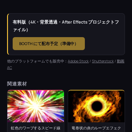
有料版（4K・背景透過・After Effects プロジェクトフ
ァイル）
BOOTH にて配布予定（準備中）
他のプラットフォームでも販売中：
Adobe Stock
/
Shutterstock
/
動画
AC
関連素材
虹色のワープするスピード線
竜巻状の炎のループエフェク