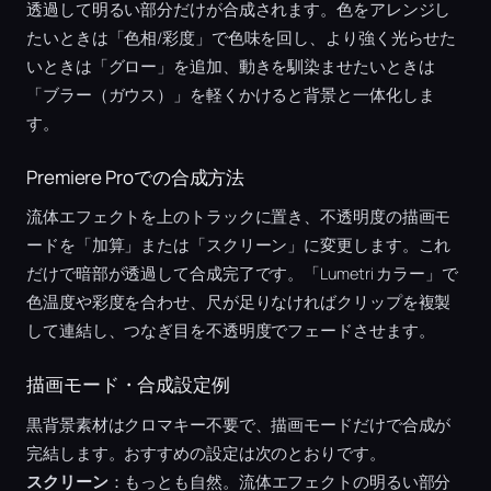
透過して明るい部分だけが合成されます。色をアレンジし
たいときは「色相/彩度」で色味を回し、より強く光らせた
いときは「グロー」を追加、動きを馴染ませたいときは
「ブラー（ガウス）」を軽くかけると背景と一体化しま
す。
Premiere Proでの合成方法
流体エフェクトを上のトラックに置き、不透明度の描画モ
ードを「加算」または「スクリーン」に変更します。これ
だけで暗部が透過して合成完了です。「Lumetri カラー」で
色温度や彩度を合わせ、尺が足りなければクリップを複製
して連結し、つなぎ目を不透明度でフェードさせます。
描画モード・合成設定例
黒背景素材はクロマキー不要で、描画モードだけで合成が
完結します。おすすめの設定は次のとおりです。
スクリーン
：もっとも自然。流体エフェクトの明るい部分