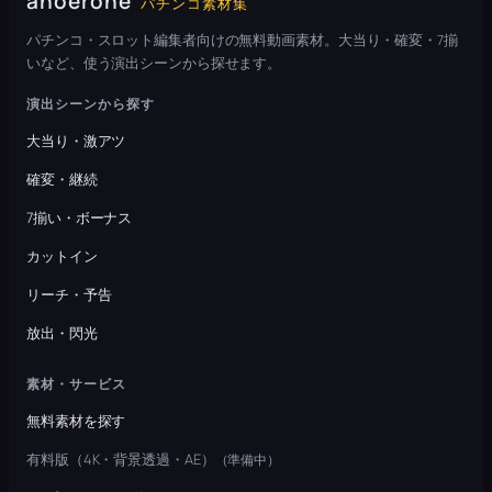
anoerone
パチンコ素材集
パチンコ・スロット編集者向けの無料動画素材。大当り・確変・7揃
いなど、使う演出シーンから探せます。
演出シーンから探す
大当り・激アツ
確変・継続
7揃い・ボーナス
カットイン
リーチ・予告
放出・閃光
素材・サービス
無料素材を探す
有料版（4K・背景透過・AE）
（準備中）