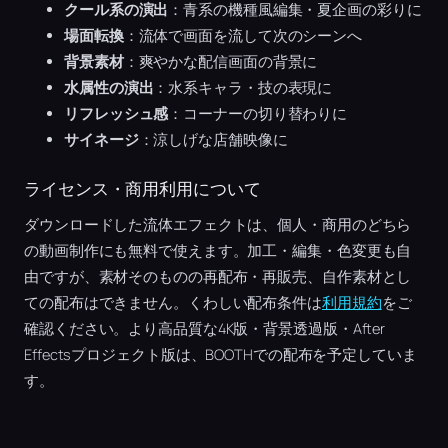
クール系の演出
：青系の機種風編集・夏企画の彩りに
場面転換
：流体で画面を流して次のシーンへ
背景素材
：爽やかな配信画面の背景に
水属性の演出
：水系キャラ・技の表現に
リフレッシュ感
：コーナーの切り替わりに
サイネージ
：涼しげな店舗映像に
ライセンス・商用利用について
ダウンロードした流体エフェクトは、個人・商用のどちら
の動画制作にも無料で使えます。加工・編集・色変更も自
由ですが、素材そのものの再配布・再販売、自作素材とし
ての配布はできません。くわしい配布条件は
利用規約
をご
確認ください。より高品質な4K版・背景透過版・After
Effectsプロジェクト版は、BOOTHでの配布を予定していま
す。