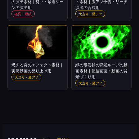
の演出素材｜勢い・緊迫シー
ト素材｜激アツ予告・リーチ
ンの演出用
演出の合成用
確変・継続
大当り・激アツ
燃える炎のエフェクト素材｜
緑の竜巻状の背景ループの動
実況動画の盛り上げ用
画素材｜配信画面・動画の背
景づくり用
大当り・激アツ
大当り・激アツ