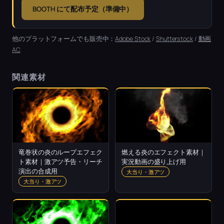
BOOTH にて配布予定（準備中）
他のプラットフォームでも販売中：
Adobe Stock
/
Shutterstock
/
動画
AC
関連素材
竜巻状の炎のループエフェク
燃える炎のエフェクト素材｜
ト素材｜激アツ予告・リーチ
実況動画の盛り上げ用
演出の合成用
大当り・激アツ
大当り・激アツ