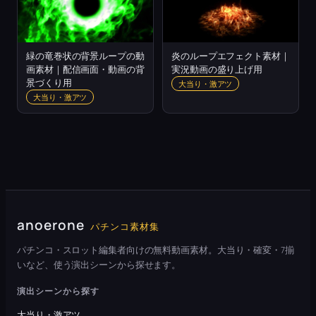
緑の竜巻状の背景ループの動
炎のループエフェクト素材｜
画素材｜配信画面・動画の背
実況動画の盛り上げ用
景づくり用
大当り・激アツ
大当り・激アツ
anoerone
パチンコ素材集
パチンコ・スロット編集者向けの無料動画素材。大当り・確変・7揃
いなど、使う演出シーンから探せます。
演出シーンから探す
大当り・激アツ