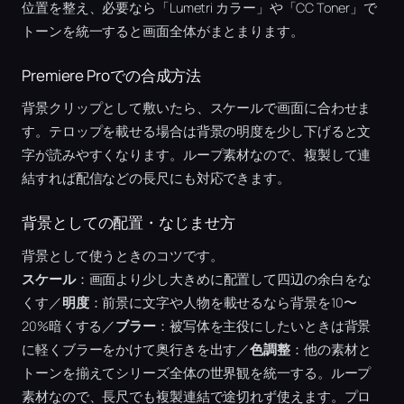
位置を整え、必要なら「Lumetri カラー」や「CC Toner」で
トーンを統一すると画面全体がまとまります。
Premiere Proでの合成方法
背景クリップとして敷いたら、スケールで画面に合わせま
す。テロップを載せる場合は背景の明度を少し下げると文
字が読みやすくなります。ループ素材なので、複製して連
結すれば配信などの長尺にも対応できます。
背景としての配置・なじませ方
背景として使うときのコツです。
スケール
：画面より少し大きめに配置して四辺の余白をな
くす／
明度
：前景に文字や人物を載せるなら背景を10〜
20%暗くする／
ブラー
：被写体を主役にしたいときは背景
に軽くブラーをかけて奥行きを出す／
色調整
：他の素材と
トーンを揃えてシリーズ全体の世界観を統一する。ループ
素材なので、長尺でも複製連結で途切れず使えます。プロ