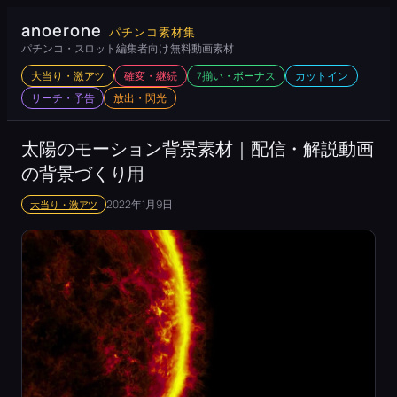
内
anoerone
パチンコ素材集
容
パチンコ・スロット編集者向け 無料動画素材
を
大当り・激アツ
確変・継続
7揃い・ボーナス
カットイン
ス
リーチ・予告
放出・閃光
キ
ッ
太陽のモーション背景素材｜配信・解説動画
プ
の背景づくり用
2022年1月9日
大当り・激アツ