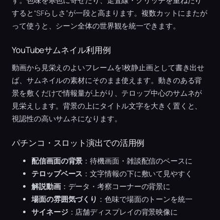
す。色味を寒色に寄せたり、走査線・グリッチを重ねたり
すると“SFらしさ”が一段と高まります。複数カットにまたが
って使うと、シーン全体の世界観を統一できます。
YouTubeサムネイル利用例
動画から見栄えのよいフレームを1枚静止画として書き出せ
ば、サムネイルの素材にそのまま使えます。動きのある背
景を敷くだけで情報量が上がり、テロップ中心のサムネが
見栄えします。背景の上にタイトル文字を大きく置くと、
視認性の高いサムネになります。
パチンコ・スロット演出での活用例
配信画面の背景
：待機画面・雑談配信のベースに
テロップベース
：文字情報の下に敷いて見やすく
解説動画
：データ・考察コーナーの背景に
場面の雰囲気づくり
：色味で場面のトーンを統一
サイネージ
：店舗ディスプレイの背景映像に