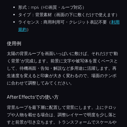
形式：mp4（HD画質・ループ対応）
タイプ：背景素材（画面の下に敷くだけで使えます）
ライセンス：商用利用可・クレジット表記不要（
利用
規約
）
使用例
太陽の背景ループを画面いっぱいに敷けば、それだけで“動
く背景”が完成します。前景に文字や被写体を置くベースと
して、待機画面・告知・解説など多用途に活躍します。再
生速度を変えると印象が大きく変わるので、場面のテンポ
に合わせて調整してみてください。
After Effectsでの使い方
背景ループを最下層に配置して背景にします。上にテロッ
プや人物を載せる場合は、調整レイヤーで明度を少し落と
すと前景が引き立ちます。トランスフォームでスケールや