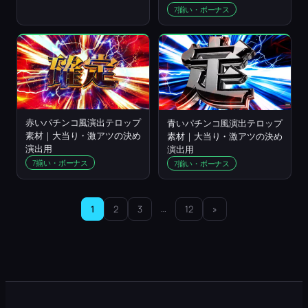
7揃い・ボーナス
赤いパチンコ風演出テロップ
青いパチンコ風演出テロップ
素材｜大当り・激アツの決め
素材｜大当り・激アツの決め
演出用
演出用
7揃い・ボーナス
7揃い・ボーナス
…
1
2
3
12
»