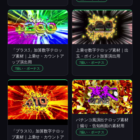
「プラス3」加算数字テロッ
上乗せ数字テロップ素材｜出
プ素材｜上乗せ・カウントア
玉・ポイント加算演出用
ップ演出用
7揃い・ボーナス
7揃い・ボーナス
パチンコ風演出テロップ素材
｜煽り・告知画面の素材用
「プラス10」加算数字テロッ
7揃い・ボーナス
プ素材｜上乗せ・カウントア