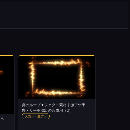
炎のループエフェクト素材｜激アツ予
告・リーチ演出の合成用（2）
大当り・激アツ
ツ予