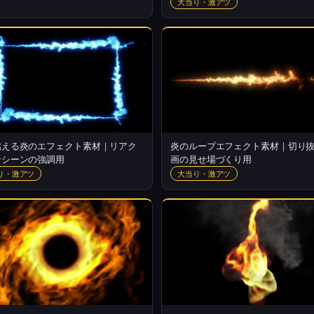
大当り・激アツ
燃える炎のエフェクト素材｜リアク
炎のループエフェクト素材｜切り
ンシーンの強調用
画の見せ場づくり用
り・激アツ
大当り・激アツ