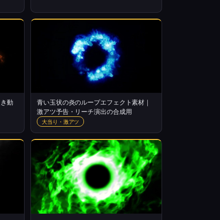
抜き動
青い玉状の炎のループエフェクト素材｜
激アツ予告・リーチ演出の合成用
大当り・激アツ