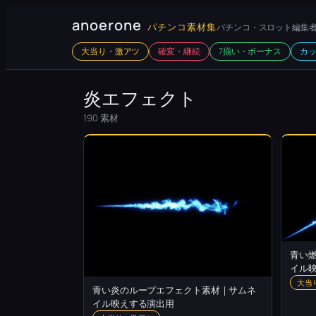
内
anoerone
パチンコ素材集
パチンコ・スロット編集者
容
大当り・激アツ
確変・継続
7揃い・ボーナス
カ
を
ス
炎エフェクト
キ
ッ
190 素材
プ
青い
イル
大当
青い炎のループエフェクト素材｜サムネ
イル映えする演出用